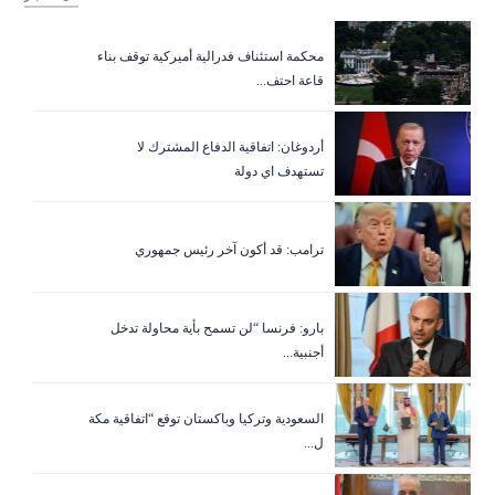
‏محكمة استئناف فدرالية أميركية توقف بناء
قاعة احتف...
أردوغان: اتفاقية الدفاع المشترك لا
تستهدف اي دولة
ترامب: قد أكون آخر رئيس جمهوري
بارو: فرنسا “لن تسمح بأية محاولة تدخل
أجنبية...
السعودية وتركيا وباكستان توقع “اتفاقية مكة
ل...