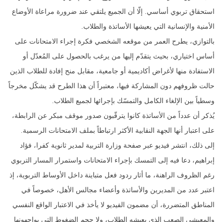
استحقاق تربوي أساسي. إلّا أن الجميع يلتقي عند ضرورة مراعاة الأوضاع
الأمنية والإنسانية التي يعيشها الأساتذة والطلاب.
بالتوازي، يطرح العمر من موقعه الشخصي فكرة إجراء الامتحانات على
أساس اختياري، بحيث يتقدّم إليها من يرغب بالحصول على المُعدّل أو
الاستفادة منها لأغراض أكاديمية أو جامعية، مقابل منح إفادة للطلاب الذين
حالت ظروفهم دون المشاركة فيها، معتبراً أن هذا الطرح قد يشكّل مخرجاً
وسطياً بين الإلغاء الكامل والتمسّك بإجرائها لجميع الطلاب.
يُذكر أن عدداً من الأساتذة كانوا يترقّبون صدور موقف مبكر عن الرابطة،
على اعتبار أنها الجهة النقابية الأكثر ارتباطاً بملف الامتحانات الرسمية.
إلى ذلك، انتشر فيديو عبر صفحة وزارة التربية لمدير ثانوية كفرا، فؤاد
إبراهيم، دعا فيه إلى التمسك بإجراء الامتحانات واستمرار المسار التربوي
رغم الظروف الراهنة، ما أثار ردود فعل متباينة داخل الأوساط التربوية، إذ
اعتبر عدد من المديرين والأساتذة وأعضاء مجالس الأهل، خصوصاً في
المناطق المتضررة، أن مضمون الفيديو لا يأخذ في الاعتبار الواقع النفسي
والمعيشي الصعب الذي يعيشه الطلاب، ولا حجم الضغوط التي يواجهونها