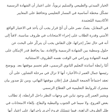
الخيار المبدئي والطبيعي والسليم تربوياً، على اعتبار أن الشهادة الرسمية
تشكّل محطة أساسية في المسار التعليمي وتحافظ على المعايير
الأكاديمية المُعتمدة.
في المقابل، يشدّد نصر على أن أيّ قرار يجب أن يأخذ في الاعتبار الواقع
الأمني وقدرة الطلاب على إجراء الامتحانات في ظروف مناسبة، لافتاً إلى
أنه في حال تعذّر إجرائها، فإن النقاش يجب أن يتركّز على البحث عن
حلول وسطية بين الشهادة الرسمية والإفادة، بما يحافظ قدر الإمكان على
قيمة الشهادة ويراعي في الوقت نفسه الظروف الاستثنائية.
أمّا رابطة أساتذة التعليم الثانوي الرسمي، فلم تحسم موقفها بعد. ويوضح
رئيسها جمال العمر لـ«الأخبار» أنها لا تزال في مرحلة التشاور، على أن
تعقد اجتماعاً الجمعة المقبل قبل إعلان موقفها النهائي، ومن ثمّ صدور بيان
مشترك للروابط التعليمية في القطاع الرسمي.
ويشير العمر إلى وجود تباين في وجهات النظر داخل الرابطة، إذ تطالب
بعض الفروع، ولا سيما في الجنوب والنبطية والبقاع، بإلغاء الامتحانات في
ظل الظروف الراهنة، فيما تتمسّك فروع أخرى بإجرائها، على اعتبار أنها