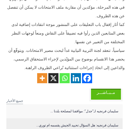
في هذه المرحلة، مؤكدين أن مقاربة ملف الامتحانات لا يمكن أن تنفصل
عن هذه الظروف.
كما أثار إقفال باب التعليقات على المنشور موجة انتقادات إضافية لدى
بعض المتابعين الذين رأوا فيه تضييقاً على النقاش ومنعاً لوجهات النظر
المختلفة من التعبير عن نفسها.
سياسياً، تنعقد لجنة التربية النيابية غداً لبحث مصير الامتحانات. ويتوقّع أن
يحضر هذا الانقسام بوضوح بين المؤيّدين لإجراء الاستحقاق الرسمي،
والداعين إلى اتخاذ إجراءات استثنائية تُراعي الظروف الراهنة.
مــبــاشـــر
جميع الأخبار
سليمان فرنجيه لـ”جدل”: مواقفنا لمصلحة بلدنا ...
سليمان فرنجيه: هل السؤال تحييد الجيش يقسمه ام توري...