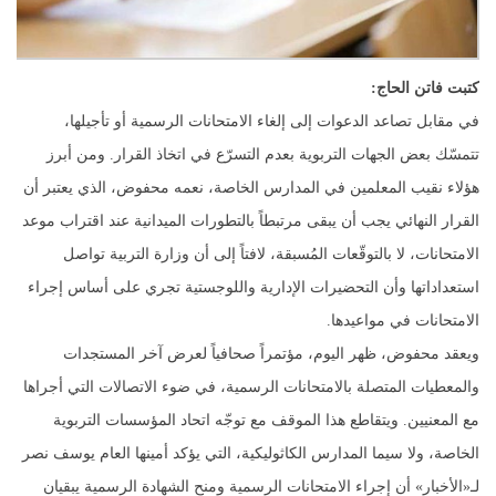
كتبت فاتن الحاج:
في مقابل تصاعد الدعوات إلى إلغاء الامتحانات الرسمية أو تأجيلها،
تتمسّك بعض الجهات التربوية بعدم التسرّع في اتخاذ القرار. ومن أبرز
هؤلاء نقيب المعلمين في المدارس الخاصة، نعمه محفوض، الذي يعتبر أن
القرار النهائي يجب أن يبقى مرتبطاً بالتطورات الميدانية عند اقتراب موعد
الامتحانات، لا بالتوقّعات المُسبقة، لافتاً إلى أن وزارة التربية تواصل
استعداداتها وأن التحضيرات الإدارية واللوجستية تجري على أساس إجراء
الامتحانات في مواعيدها.
ويعقد محفوض، ظهر اليوم، مؤتمراً صحافياً لعرض آخر المستجدات
والمعطيات المتصلة بالامتحانات الرسمية، في ضوء الاتصالات التي أجراها
مع المعنيين. ويتقاطع هذا الموقف مع توجّه اتحاد المؤسسات التربوية
الخاصة، ولا سيما المدارس الكاثوليكية، التي يؤكد أمينها العام يوسف نصر
لـ«الأخبار» أن إجراء الامتحانات الرسمية ومنح الشهادة الرسمية يبقيان