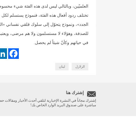
العلميّين، وبالتالي ليس لدى هذه الفئة شيء محسوم، و
تختلف ردود أفعال هذه الفئة، فنموذج يستسلم لكل مق
الجدد»، ونموذج يتحوّل إلى سلوك قلقي نفساني «ال
للصدفة، وهؤلاء لا مستسلمون ولا هم مرضى، ويعتب
في حياتهم وكأنّ شيئاً لم يحصل.
الزلازل
لبنان
إشترك هنا
إشترك مجاناً في النشرة الإخبارية لتلقي أحدث الأخبار ومقالات حص
مباشرة على صندوق البريد الوارد الخاص بك!