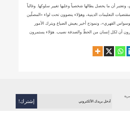
تعتبر أن ما يحصل يطالها شخصياً وعليها تغيير سلوكها. وغالباً
تضيات التعليمات الدينية، وهؤلاء ينضوون تحت لواء «المصلّين
وسواس القهري»، ونموذج أخير يعيش الضياع ويترك الأمور
رون أن لكل إنسان من الحظّ والصدفة نصيب. هؤلاء يستمرون
رية