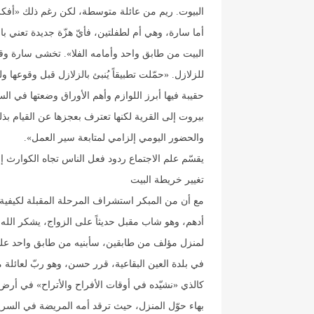
البيوت. ريم من عائلة متوسطة، لكن رغم ذلك «أفكر ج
أما سارة، وهي أم لطفلتين، فأيّ هزّة جديدة تعني بالن
البيت من طابق واحد وأمامه الفلا». تخشى سارة وقوع
للزلازل. «حمّلت تطبيقاً يُنبئ بالزلازل قبل وقوعها
حقيبة فيها أبرز اللوازم وأهم الأوراق وضعتها في 
بيروت إلى القرية لكنها تعترف بعجزها عن القيام بذل
والحضور اليومي إلزامي لمتابعة سير العمل».
يقسّم علم الاجتماع ردود فعل الناس تجاه الكوارث إلى 3 فئات: علميّة ومتديّنة وم
تغيير خريطة البيت
مع أن من المبكر استشراف المرحلة المقبلة لكيفية ت
أدهم، وهو شاب مقبل حديثاً على الزواج، يشكر الله 
لمنزل مؤلف من طابقين، سأبنيه من طابق واحد على أن 
كالذي «نشيّده في أوقات الأفراح والأتراح» في أرض 
بهاء حوّل المنزل، حيث ترقد أمه المريضة في السرير