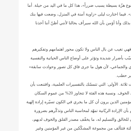
 هزّة بسيطة يسبب ضرراً»، هذا كل ما في اليد من حيلة. أما
. فيما اختارت ليلى «زاوية آمنة في المنزل، وضعت فيها بنك
ك وأنا أؤمن بأن الله سيرأف بحالنا لأنني أظنّ أننا أخذنا
فهي تغيب عن بال الناس ولا تكون محور اهتمامهم وتفكيرهم
ب بأضرار شديدة وتؤثر على أوضاع الناس الحياتية والنفسية
ي والجماعي، لأن هول ما جرى فاق كل تصور وحوادث سابقة»
هير حطب.
اثة. الأولى: التي تتمسّك بالتفسيرات العلمية، واقتنعت بأن
ما جرى سيؤدي إلى هزات ارتدادية كثيرة لا تستدعي الخوف. ونسبة هذه الفئة لا تتجاوز 20% من عموم السكان
لمؤمنين الذين يرون أن كل ما يجري في الكون تسيّره إرادة إلهية
 بأن الإرادة الربّانية تمهّد لمحاسبة الناس وتذكّرهم بضرورة
ان للخالق والتسليم له، ما يخفّف مصدر القلق والخوف لديهم،
ا الفئة الثالثة فتتألف من مجموعة المشكّكين من غير المؤمنين وغير