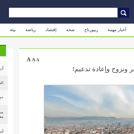
أخبار مهمة
ريبورتاج
صحة
إقتصاد
رياضة
بيئة
م
A
A
A
ر ونزوح وإعادة تدعيم!
أزم
الح
«جر
سق
معا
أمي