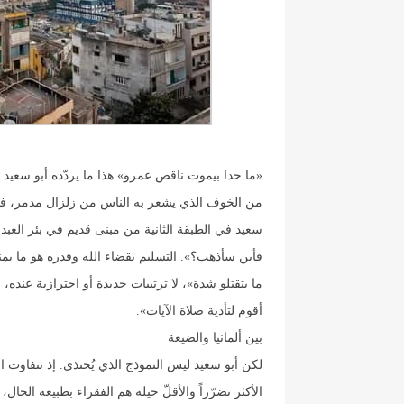
«ما حدا بيموت ناقص عمرو» هذا ما يردّده أبو سعيد
من الخوف الذي يشعر به الناس من زلزال مدمر، فم
سعيد في الطبقة الثانية من مبنى قديم في بئر العب
فأين سأذهب؟». التسليم بقضاء الله وقدره هو ما يمنح
ما بتقتلو شدة»، لا ترتيبات جديدة أو احترازية عنده،
أقوم لتأدية صلاة الآيات».
بين ألمانيا والضيعة
لكن أبو سعيد ليس النموذج الذي يُحتذى. إذ تتفاوت 
الأكثر تضرّراً والأقلّ حيلة هم الفقراء بطبيعة الحال