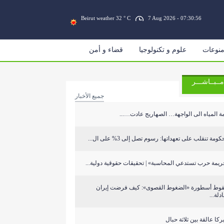
Beirut weather 32 ° C
7 Aug 2026 - 07:30:56
نوعات
علوم و تكنولوجيا
قضاء و أمن
مــبــاشـــر
جميع الأخبار
ة المياه الى الواجهة… الصهاريج عادت…...
كومة تنقلب على تعهداتها: رسوم تصل إلى 3% على ال...
يمة حرب تستدعي المحاسبة» | تحقيقات حقوقية دولية...
وط أسطورة «الضغوط القصوى»: كيف فرضت إيران
دلة...
ركا عالقة بين ثلاثة حبال