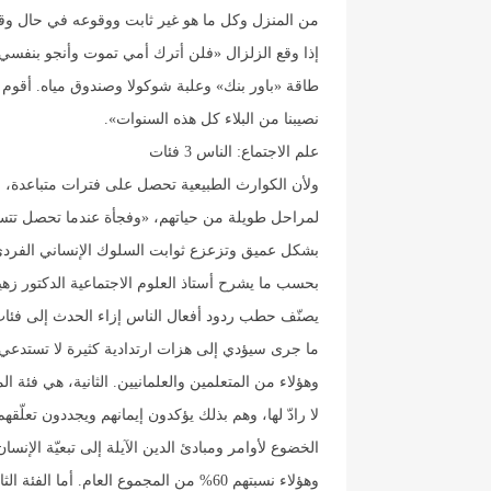
من المنزل وكل ما هو غير ثابت ووقوعه في حال وقوع
إذا وقع الزلزال «فلن أترك أمي تموت وأنجو بنفسي»
طاقة «باور بنك» وعلبة شوكولا وصندوق مياه. أقوم بذل
نصيبنا من البلاء كل هذه السنوات».
علم الاجتماع: الناس 3 فئات
ولأن الكوارث الطبيعية تحصل على فترات متباعدة، 
لمراحل طويلة من حياتهم، «وفجأة عندما تحصل تتسبّ
بشكل عميق وتزعزع ثوابت السلوك الإنساني الفرد
بحسب ما يشرح أستاذ العلوم الاجتماعية الدكتور ز
يصنّف حطب ردود أفعال الناس إزاء الحدث إلى فئات ثل
وهؤلاء من المتعلمين والعلمانيين. الثانية، هي فئة ا
لا رادّ لها، وهم بذلك يؤكدون إيمانهم ويجددون تعلّقهم
الخضوع لأوامر ومبادئ الدين الآيلة إلى تبعيّة الإنس
وهؤلاء نسبتهم 60% من المجموع العام. أم