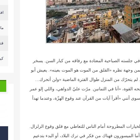
افتت
مان
قتيلان و15 جريح
كي
 في جلسته الصباحية المعتادة مع رفاقه من كبار السن. يسخر
ن وجهة نظره «القلق من الموت هو الموت بعينه». يعيش أبو
د. لم يتحرّك من المنزل طوال الفترة الماضية «ولن أتحرك…
ه القوة، «أنا في الثمانين. مرّت عليّ الدواهي، واللي إلو عمر
 سوى أنني «أقرأ آيات من القرآن عند وقوع الهزّة، وعندما تهدأ
الخيارات المطروحة أمام الناس للتعاطي مع قلق وقوع الزلزال.
، أما الميسورون فهناك من فكر في ترك البلاد، أو البدء بتدعيم