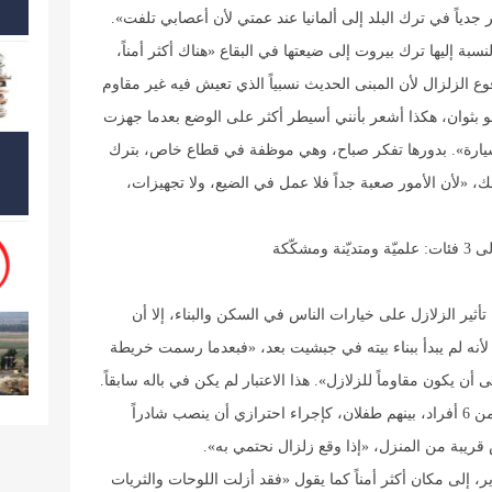
دياً في ترك البلد إلى ألمانيا عند عمتي لأن أعصابي تلفت».
سبة إليها ترك بيروت إلى ضيعتها في البقاع «هناك أكثر أمناً،
 الزلزال لأن المبنى الحديث نسبياً الذي تعيش فيه غير مقاوم
 ولو بثوان، هكذا أشعر بأنني أسيطر أكثر على الوضع بعدما جهزت
السيارة». بدورها تفكر صباح، وهي موظفة في قطاع خاص، بترك
ك، «لأن الأمور صعبة جداً فلا عمل في الضيع، ولا تجهيزات،
شكّكة
أثير الزلازل على خيارات الناس في السكن والبناء، إلا أن
لأنه لم يبدأ ببناء بيته في جبشيت بعد، «فبعدما رسمت خريطة
يكون مقاوماً للزلازل». هذا الاعتبار لم يكن في باله سابقاً.
في بلدة العين البقاعية، قرر حسن، وهو ربّ لعائلة من 6 أفراد، بينهم طفلان، كإجراء احترازي أن ينصب شادراً
قريبة من المنزل، «إذا وقع زلزال نحتمي به».
، إلى مكان أكثر أمناً كما يقول «فقد أزلت اللوحات والثريات