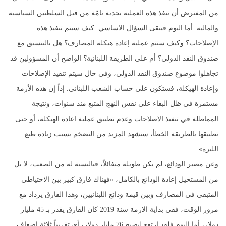
من المفترض أن تنفذ هذه العملية بجدية تامّة من قبل السلطتين السياسية
والمالية. أما اليوم فيبقى السؤال الاساسي: كيف سيتم تنفيذ هذه
الإصلاحات؟ وكيف ستتم عملية إعادة هيكلة المصارف؟ هل بالتنسيق مع
صندوق النقد الدولي؟ أم على الطريقة اللبنانية؟ الواضح أن المسؤولين قد
تجاهلوا موضوع صندوق النقد الدولي، وفي حال سيتم تنفيذ الإصلاحات
وإعادة الهيكلة، فستكون على حساب الشعب اللبناني. إذاً إن هذه الأزمة
مستمرة في ظل البقاء على نفس النهج المتبع منذ سنوات، ونتيجة
المماطلة في تنفيذ الاصلاحات وعدم تطبيق عملية اعادة الهيكلة، أو حتى
تطبيقها بالطريقة الخطأ، سنشهد المزيد من التضخم بسبب زيادة طبع
الليرة».
وعن مصير الودائع، لم يكن طويلة متفائلاً، فبالنسبة له من الصعب، لا بل
من المستحيل إعادة الودائع بالكامل، «فهناك فارق كبير بين الاحتياطي
المتبقي في المصارف وبين قيمة ودائع اللبنانيين، وهذا الفارق يزداد مع
مرور الوقت، ففي بداية الازمة سنة 2019 كان الفارق يقدر بـ 45 مليار
دولار، أما اليوم فلقد ارتفع ليصبح 76 مليار دولار، أي تقريباً ثلاثة اضعاف