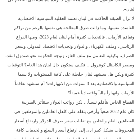
لبنان».
لا تزال الطبقة الحاكمة في لبنان تعتمد العقلية السياسية الاقتصادية
الفاسدة نفسها، وما زالت طرق المعالجة هي نفسها بالرغم من تراكم
وتفاقم الأزمات، فالتحديات كثيرة أمام لبنان لعام 2023، ومنها الفراغ
الرئاسي، وملف الكهرباء، والدولار وتحديات الاقتصاد المدولر، وسعر
الصرف، وكيفية التعامل مع ملف الغاز، وتوجه الحكومة نحو صندوق النقد،
ومصير الكابيتال كونترول… فكيف ستكون حال لبنان هذا العام؟ التوقعات
كثيرة ولكن هل سيشهد لبنان حلحلة على كافة المستويات ولا سيما
السياسية والاقتصادية بعد 3 سنوات من الانهيارات؟ أم سنشهد تفاقماً
للأزمات وانهياراً مالياً واقتصادياً عميقاً؟
القطاع الخاص يتأقلم نسبياً… لكن رواتب الدولار ستتأثر بالضريبة
كان عام 2022 صعباً وأرخى بثقله على كاهل العاملين والموظفين في
القطاعين العام والخاص مع تقلبات سعر صرف الدولار وارتفاع أسعار
المحروقات بشكل كبير ادى إلى ارتفاع أسعار السلع والخدمات كافة