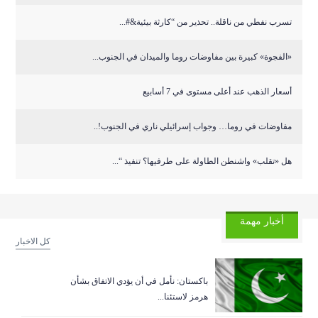
تسرب نفطي من ناقلة.. تحذير من “كارثة بيئية&#...
«الفجوة» كبيرة بين مفاوضات روما والميدان في الجنوب...
أسعار الذهب عند أعلى مستوى في 7 أسابيع
مفاوضات في روما… وجواب إسرائيلي ناري في الجنوب!..
هل «تقلب» واشنطن الطاولة على طرفيها؟ تنفيذ “...
أخبار مهمة
كل الاخبار
باكستان: نأمل في أن يؤدي الاتفاق بشأن
هرمز لاستئنا...