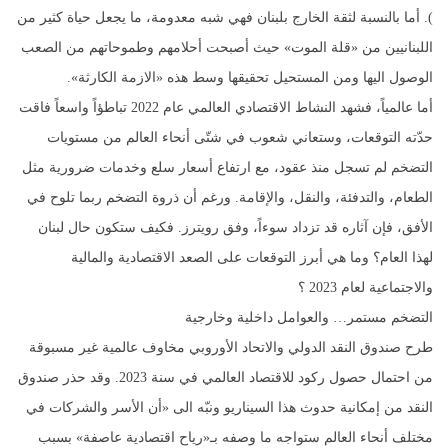
). أما بالنسبة لثقة الخارج بلبنان فهي شبه معدومة، ما يجعل حياة كثير من
اللبنانيين من «قلة الموت» حيث أصبحت أحلامهم وطموحاتهم من الصعب
الوصول اليها ومن المستحيل تحقيقها وسط هذه «الازمة الكارثة».
أما عالمياً، فشهد النشاط الاقتصادي العالمي عام 2022 تباطؤاً واسعاً فاقت
حدّته التوقعات، وستعاني شعوب في شتّى أنحاء العالم من مستويات
التضخم لم تسجل منذ عقود، مع ارتفاع أسعار سلع وخدمات ضرورية مثل
الطعام، والتدفئة، والنقل، والإقامة. ورغم أن ذروة التضخم ربما تلوح في
الأفق، فإن آثاره قد تزداد سوءاً، وفق رويترز. فكيف ستكون حال لبنان
لهذا العام؟ وما هي أبرز التوقعات على الصعد الاقتصادية والمالية
والاجتماعية لعام 2023 ؟
التضخم مستمر… والعوامل داخلية وخارجية
طرح صندوق النقد الدولي والاتحاد الأوروبي مخاوف عالمية غير مسبوقة
من احتمال حصول ركود للاقتصاد العالمي في سنة 2023. وقد حذر صندوق
النقد من إمكانية حدوث هذا السيناريو ونبّه الى «أن الأسر والشركات في
مختلف أنحاء العالم ستواجه ما وصفه بـ«رياح اقتصادية عاصفة» بسبب