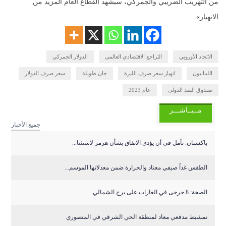
من التهريب الضريبي والجمركي، سيشهد القطاع العام المزيد من
الانهيار».
الاتحاد الأوروبي
التراجع الاقتصادي العالمي
الدولار الجمركي
اللبنانيون
انهيار سعر صرف الليرة
جان طويلة
سعر صرف الدولار
صندوق النقد الدولي
عام 2023
مــبــاشـــر
جميع الأخبار
باكستان: نأمل في أن يؤدي الاتفاق بشأن هرمز لاستئنا...
الطقس غداً صيفي معتاد والحرارة ضمن معدلاتها الموسم...
الصحة: 8 جرحى في الغارات على برج الشمالي
تمشيط مدفعي معاد لمنطقة الحي الشرقي في المنصوري