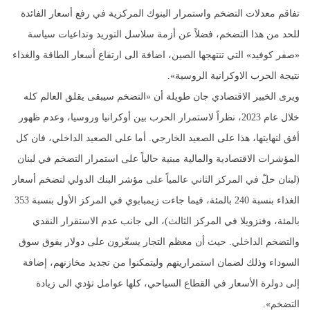
تفاقم معدلات التضخم واستمرار البنوك المركزية في رفع أسعار الفائدة
للحد من هذا التضخم، فضلاً عن أزمة سلاسل التوريد وتداعيات سياسة
«صفر كوفيد» التي تنتهجها الصين، اضافة الى ارتفاع أسعار الطاقة والغذاء
نتيجة الحرب الاوكرانية الروسية».
ويرى الخبير الاقتصادي جان طويلة أن «التضخم سيبقى يقلق العالم كله
خلال عام 2023، نظراً لاستمرار الحرب بين أوكرانيا وروسيا، وعدم ظهور
أفق لنهايتها، هذا على الصعيد الخارجي. أما على الصعيد الداخلي، فان كل
المؤشرات الاقتصادية والمالية مبنية حالياً على استمرار التضخم في لبنان
(لبنان حلّ في المركز الثاني عالمياً على مؤشر البنك الدولي لتضخم أسعار
الغذاء بنسبة 240 بالمئة، فيما جاءت زيمبابوي في المركز الأول بنسبة 353
بالمئة، وفنزويلا في المركز الثالث)، الى جانب عدم الاستقرار النقدي
والتضخم الداخلي. حيث أن معظم التجار يسعّرون على دولار يفوق سوق
السوداء وذلك لضمان استمراريتهم وليتمكنوا من تجديد مخازنهم، إضافة
إلى دولرة الأسعار في القطاع السياحي، كلها عوامل تؤدي الى زيادة
التضخم».