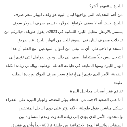
الليرة ستتقهقر أكثر؟
من أهم التحديات التي يواجهها لبنان اليوم هو وقف انهيار سعر صرف
الليرة، حيث أنه لا سقف لارتفاع الدولار، «فسعر صرف الدولار سوف
يستمر بالارتفاع مقابل الليرة اللبنانية في 2023»، يقول طويلة، «بالرغم من
تدخلات مصرف لبنان في السوق للحد من انهيار الليرة، عن طريق
استخدام الاحتياطي، أي ما تبقى من أموال المودعين، مع العلم أن هذا
التدخل ليس حلّاً مستداما. أضف الى ذلك، وجود العوامل التي تؤدي إلى
انهيار الليرة ومنها المتابعة في طباعة العملة الوطنية، وبالتالي زيادة الكتلة
النقدية، الأمر الذي يؤدي إلى إرتفاع سعر صرف الدولار وزيادة الطلب
عليه».
تفاقم فقر أصحاب مداخيل الليرة
أما على الصعيد الاجتماعي، فـ«قد يؤثر التضخم وانهيار الليرة على الفقراء
بشكل مباشر، يقول طويلة، «لأنه يؤثر على ذوي الدخل المنخفض
والمحدود، الأمر الذي يؤدي إلى زيادة التفاوت وعدم المساواة بين
الطبقات، واتساع الهوة الإجتماعية بين طبقة ثري٘ة جداً وأخرى فقيرة،