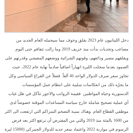
دخل اللبنانيون عام 2023 بقلق وخوف مما سيحمله العام الجديد من
مصاعب وتحديات بدأت منذ خريف 2019 وما زالت تتفاقم حتى اليوم.
ويقلقهم مصير ودائعهم، وقوتهم الشرائية ووضعهم المعيشي وقدرتهم على
الصمود بعدما سجلت الليرة انهياراً اضافياً صادماً نهاية عام 2022، حيث
تجاوز سعر صرف الدولار الواحد 46 ألفاً. فضلاً عن الفراغ السياسي وكل
ما يجرّه ذلك من انعكاسات سلبية على انتظام عمل المؤسسات
الدستورية وحياة المواطنين. فقيمة الرواتب والاجور تتآكل في ظل غياب
أي عملية تصحيح شاملة خارج سياسة المساعدات الموقتة خصوصاً لدى
موظفي القطاع العام. وهناك نسبة التضخم المتراكم التي ارتفعت الى اكثر
من 1600 بالمئة منذ 2019 والتي من المفترض أن ترتفع اكثر بعد فرض
الرسوم في موازنة 2022 واعتماد سعر جديد للدولار الجمركي (15000 ليرة