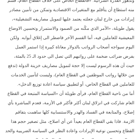
وتدهور القدرة الشرائية. «فالقطاع الخاص على خلاف القطاع العام، قسم
منه استطاع أن يتأقلم مع المتغيرات الاقتصادية وتمكن من تأمين مصادر
إيرادات من خارج لبنان جعلته يعتمد عليها لتمويل مصاريفه التشغيلية»،
يقول طويلة، «الأمر الذي مكّنه من الصمود والاستمرار وتحسين الاوضاع
المعيشية للعاملين فيه، أما القسم الآخر فاضطر الى إغلاق أبوابه. ولكن
اليوم سيواجه أصحاب الرواتب بالدولار معاناة كبيرة إذا استمر العمل
بفرض ضرائب ضخمة على رواتبهم التي تصل الى حدود الـ 25 بالمئة،
حيث أن هذه الرسوم ليست إلا حجة لتمويل مصاريف خزينة الدولة (تدفع
من خلالها رواتب الموظفين في القطاع العام)، وليست لتأمين الخدمات
للعاملين في القطاع الخاص، أو لتطبيق سياسة اعادة توزيع الدخل».
أما من ناحية القطاع العام، فرأى طويلة أن «السياسة المتبعة في القطاع
العام شاركت في انزلاق لبنان أكثر فأكثر في الأزمة، فعدم المباشرة بأي
إصلاح، والمتابعة في الفساد والهدر والاستنسابية كلها ساهمت بتفاقم
الازمة. فاذا بقي القطاع العام بعيداً عن أي اصلاح، مثل تصغير حجم هذا
القطاع وتحسين نوعية الإيرادات واعادة النظر في السياسة الضريبية والحد