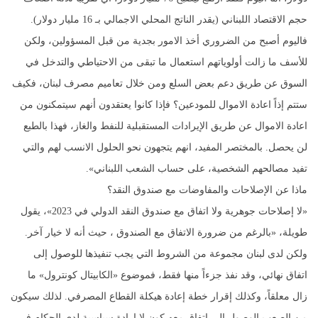
حجم الاقتصاد اللبناني (يقدر الناتج المحلي الاجمالي بـ 16 مليار دولار).
فاليوم أصبح من الضروري أخذ الامور بجدية من قبل المسؤولين، ولكن
للأسف ما زالت أولوياتهم استعمال ما تبقى من الاحتياطي والتدخل في
السوق عن طريق دعم بعض السلع ومن خلال تعاميم مصرف لبنان، فكيف
ستتم إذاً اعادة الاموال للمودعين؟ فإذا كانوا يعتقدون أنهم سيتمكنون من
اعادة الاموال عن طريق الإيرادات المستقبلية للنفط والغاز، فهذا بالطبع
لن يحصل. بالمختصر المفيد، انهم يتجهون نحو الحلول الانسب لهم والتي
تفيد مصالحهم الشخصية، على حساب الشعب اللبناني».
ماذا عن الإصلاحات والمفاوضات مع صندوق النقد؟
«لا إصلاحات جوهرية ولا اتفاق مع صندوق النقد الدولي في 2023»، يقول
طويلة، «بالرغم من ضرورة الاتفاق مع الصندوق ، حيث أنه لا خيار آخر.
ولكن لدى لبنان مجموعة من الشروط التي يجب تنفيذها للوصول إلى
اتفاق نهائي، وقد نفذ جزءاً منها فقط، فموضوع «الكابيتال كونترول» ما
زال معلقاً، وكذلك إقرار خطة إعادة هيكلة القطاع المصرفي. لذلك سيكون
من الصعب الوصول الى اتفاق معه كون لا ارادة سياسية لدى الحكام في