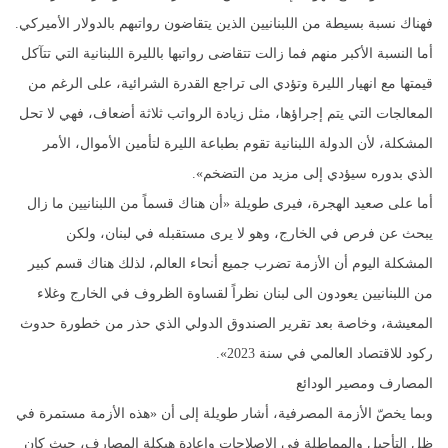
فهناك نسبة بسيطة من اللبنانيين الذين يتقاضون رواتبهم بالدولار الأميركي.
أما النسبة الأكبر منهم فما زالت تتقاضى رواتبها بالليرة اللبنانية التي تتآكل
قيمتها مع انهيار الليرة وتؤدي الى تراجع القدرة الشرائية، على الرغم من
المعالجات التي يتم إجراؤها، مثل زيادة الرواتب ثلاثة أضعاف، فهي لا تحل
المشكلة، لأن الدولة اللبنانية تقوم بطباعة الليرة لتأمين الأموال، الأمر
الذي بدوره سيؤدي إلى مزيد من التضخم».
أما على صعيد الهجرة، فيرى طويلة «أن هناك قسماً من اللبنانيين ما زال
يبحث عن فرص في الخارج، وهو لا يرى مستقبله في لبنان، ولكن
المشكلة اليوم أن الأزمة تضرب جميع أنحاء العالم، لذلك هناك قسم كبير
من اللبنانيين يعودون الى لبنان نظراً لقساوة الظروف في الخارج وغلاء
المعيشة، وخاصة بعد تقرير الصندوق الدولي الذي حذر من خطورة حدوث
ركود للاقتصاد العالمي في سنة 2023».
المصارف ومصير الودائع
وبما يخصّ الأزمة المصرفية، أشار طويلة إلى أن «هذه الأزمة مستمرة في
ظل التأجيل والمماطلة في الإصلاحات وإعادة هيكلة المصارف، حيث كان