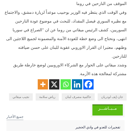
الموقف من النازحين في روما
وفي الوقت الذي ينتظر فيه الوزير بوحبيب موعداً لزيارة دمشق، والاجتماع
مع نظيره السوري فيصل المقداد، للبحث في موضوع عودة النازحين
السوريين، كشف الرئيس ميقاتي من روما عن ان “الصراع في سوريا
انتهى، ونحتاج الى وضع خطة للعودة الآمنة والمضمونة لجميع اللاجئين الى
وطنهم، معتبرا ان القرار الاوروبي عقوبة للبنان على حسن ضيافته
للنازحين.
وشدد ميقاتي على الحوار مع الشركاء الاوروبيين لوضع خارطة طريق
مشتركة لمعالجة هذه الأزمة.
جان-إيف لودريان
حاكمية مصرف لبنان
رياض سلامة
نجيب ميقاتي
مــبــاشـــر
جميع الأخبار
تفجيرات للعدو في وادي الحجير