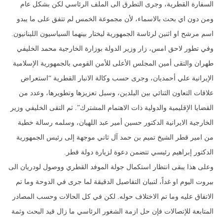
السفارة القطرية، وجرى التطرق الى الملف الرئاسي لكن بشكل عام
ومن دون اي بحث بالاسماء، لأن مجموعة الخمس لم تتفق على ما يبدو
اسم مرشح او اثنين لرئاسة الجمهورية ليختار بينهما السياسيون اللبنانيون.
وفي تطور لاحق امس، زار وزير الدولة بوزارة الخارجية محمد الخليفي
طهران والتقى أمين المجلس الأعلى للأمن القومي بالجمهورية الإسلامية
الإيرانية علي أحمديان، وجرى حسب وكالة الانبار القطرية “استعراض
علاقات التعاون الثنائي بين البلدين، وسبل تعزيزها وتطويرها، وعدد من
القضايا الإقليمية والدولية ذات الاهتمام المشترك”. ثم التقى الخليفي وزير
الخارجية الايرانية الدكتور حسين أمير عبد اللهيان، وسلمه رسالة خطية
من امير قطر الشيخ تميم بن حمد آل ثاني موجهة إلى رئيس الجمهورية
الدكتور إبراهيم رئيسي تتضمن دعوة لزيارة دولة قطر.
وعلى هذا يبقى انتظار استكمال جولة الموفد القطري ووصول لودريان الى
بيروت اليوم او غداً، لتبيان التفاصيل الدقيقة لما جرى في الدوحة وما تم
الاتفاق عليه وما تم الاختلاف حوله. لكن في كل الحالات وحسب المصادر
المتابعة للإتصالات فإن حل ازمة الشغور الرئاسي ما زال قيد البحث وثمة