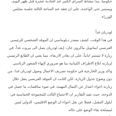
حكومياً، يبدأ بنشاط السراي الكبير عند الحادية عشرة قبل ظهر اليوم،
ويستمر حتى الواحدة، على ان تعقد عند الساعة الثالثة جلسة مجلس
الوزراء..
لودريان غداً
في هذا الوقت، كشف مصدر دبلوماسي ان الموفد الشخصي للرئيسي
الفرنسي ايمانويل ماكرون جان- إيف لودريان يصل الى بيروت غداً، في
زيارة لا تستمر اياماً، على ان يغادر الاربعاء، مما يعني ان الطابع الرئيسي
لزيارته ابلاغ الاطراف اللبنانية بما هو ضروري لإنهاء الشغور الرئاسي.
واكد وزير الخارجية في حكومة تصريف الاعمال وصول لودريان غدا، من
دون وضوح جدول الزيارة، لكن الثابت ان الموفد الفرنسي ينقل خلال
زيارته اجواء اعتذار عن اكتمال المهمة، في ضوء مناقشات ما حصل في
الدوحة، حيث تفيد التقارير ان الاجتماع الثالث للمجموعة الخماسية في
ايلول المقبل، فضلا عن نقل اجواء ان الوضع الاقليمي- الدولي ليس
لمصلحة بقاء الوضع على حاله.