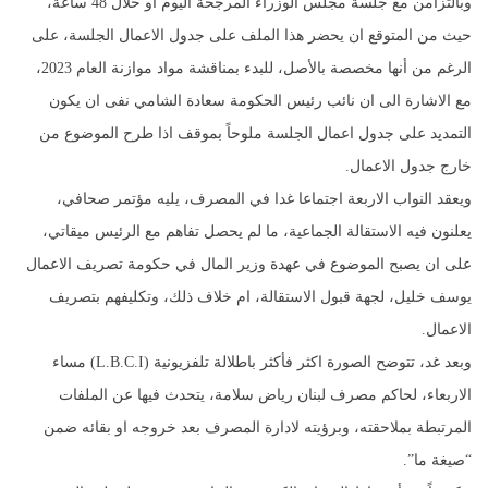
وبالتزامن مع جلسة مجلس الوزراء المرجحة اليوم او خلال 48 ساعة،
حيث من المتوقع ان يحضر هذا الملف على جدول الاعمال الجلسة، على
الرغم من أنها مخصصة بالأصل، للبدء بمناقشة مواد موازنة العام 2023،
مع الاشارة الى ان نائب رئيس الحكومة سعادة الشامي نفى ان يكون
التمديد على جدول اعمال الجلسة ملوحاً بموقف اذا طرح الموضوع من
خارج جدول الاعمال.
ويعقد النواب الاربعة اجتماعا غدا في المصرف، يليه مؤتمر صحافي،
يعلنون فيه الاستقالة الجماعية، ما لم يحصل تفاهم مع الرئيس ميقاتي،
على ان يصبح الموضوع في عهدة وزير المال في حكومة تصريف الاعمال
يوسف خليل، لجهة قبول الاستقالة، ام خلاف ذلك، وتكليفهم بتصريف
الاعمال.
وبعد غد، تتوضح الصورة اكثر فأكثر باطلالة تلفزيونية (L.B.C.I) مساء
الاربعاء، لحاكم مصرف لبنان رياض سلامة، يتحدث فيها عن الملفات
المرتبطة بملاحقته، وبرؤيته لادارة المصرف بعد خروجه او بقائه ضمن
“صيغة ما”.