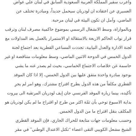
وأعرب سفير المملكة العربية السعودية السابق في لبنان علي عواض
العسيري عن اعتقاده ان لودريان سيحمل جديداً، ومبادرة تختلف عن
الماضي، وآمل ان تكون البيئة في لبنان مرحبة.
وبالموازاة، وسط الانشغال الرسمي بموضوع حاكمية مصرف لبنان وترقب
قرار نواب الحاكم الاربعة بالاستقالة او الاستمرار بالعمل بعد المداولات مع
لجنة الادارة والعدل النيابية، تجددت المساعي القطرية بعد اجتماع لجنة
الدول الخمس في الدوحة الاثنين الماضي، وسط معلومات متناقضة او غير
حاسمة عن خلاصات الاجتماع الخماسي، بحيث لم يصدر عنه ما يشي
بوجود مبادرة واحدة متفق عليها بين الدول الخمس، إلا اذا كان الموفد
القطري مكلفاً من هذه الدول بطرح اقتراح مشترك، وهو امر لم يجرِ
تأكيده، بينما زيارة الموفد الفرنسي جان إيف لودريان المرتقبة الى بيروت
بداية الاسبوع توحي بأن ثمّة اكثر من طرح او اقتراح ما لم يكن لودريان هو
المكلف بنقل اقتراح ما من الدول الخمس.
وحسب معلومات جهات متابعة للحراك الجاري، فإن الموفد القطري
الشيخ مشعل الكويبي التقى اعضاء “تكتل الاعتدال الوطني” في مقر