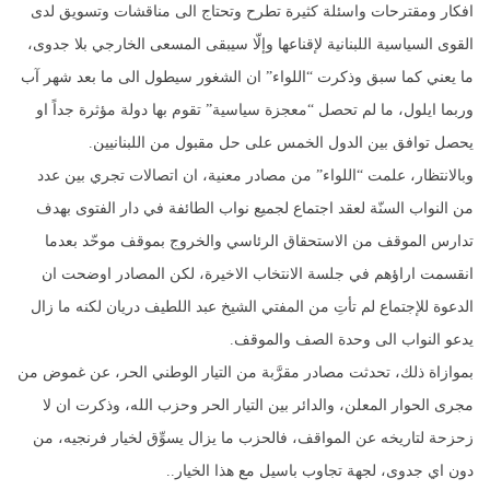
افكار ومقترحات واسئلة كثيرة تطرح وتحتاج الى مناقشات وتسويق لدى
القوى السياسية اللبنانية لإقناعها وإلّا سيبقى المسعى الخارجي بلا جدوى،
ما يعني كما سبق وذكرت “اللواء” ان الشغور سيطول الى ما بعد شهر آب
وربما ايلول، ما لم تحصل “معجزة سياسية” تقوم بها دولة مؤثرة جداً او
يحصل توافق بين الدول الخمس على حل مقبول من اللبنانيين.
وبالانتظار، علمت “اللواء” من مصادر معنية، ان اتصالات تجري بين عدد
من النواب السنّة لعقد اجتماع لجميع نواب الطائفة في دار الفتوى بهدف
تدارس الموقف من الاستحقاق الرئاسي والخروج بموقف موحّد بعدما
انقسمت اراؤهم في جلسة الانتخاب الاخيرة، لكن المصادر اوضحت ان
الدعوة للإجتماع لم تأتِ من المفتي الشيخ عبد اللطيف دريان لكنه ما زال
يدعو النواب الى وحدة الصف والموقف.
بموازاة ذلك، تحدثت مصادر مقرَّبة من التيار الوطني الحر، عن غموض من
مجرى الحوار المعلن، والدائر بين التيار الحر وحزب الله، وذكرت ان لا
زحزحة لتاريخه عن المواقف، فالحزب ما يزال يسوِّق لخيار فرنجيه، من
دون اي جدوى، لجهة تجاوب باسيل مع هذا الخيار..