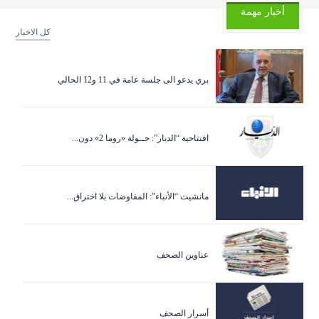
أخبار مهمة
كل الاخبار
بري يدعو الى جلسة عامة في 11 و12 الحالي
افتتاحية “الديار”: جــولة «روما 2» دون...
مانشيت “الأنباء”: المفاوضات بلا اختراق...
عناوين الصحف
أسرار الصحف