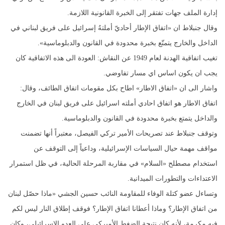
إدارة الملف جهات تفتقر إلى الخبرة القانونية اللازمة.
وقال جنبلاط ان «اتفاق الإطار أحاديّ أملتهُ إسرائيل على فريق لبناني في
الداخل والخارج يتمتّع بخبرة محدودة في القانون والدبلوماسية».
تغيب اتفاقية الهدنة لعام 1949 عن النقاش: العودة الى هذه الاتفاقية كان
يجب ان يكون اساس اي مسار تفاوضي.
واشار الى ان «اتفاق الاطار» اطاح بكل مقومات اتفاق الطائف، وقال:
اتفاق الاطار هو اتفاق احادي أملته اسرائيل على فريق لبنان في الخارج
والداخل يتمتع بخبرة محدودة في القانون والدبلوماسية.
وتوقف جنبلاط عند تصريحات الأمير تركي الفيصل، معتبراً أنها تضمنت
مواقف مهمة حيال السياسات الإسرائيلية، وداعياً إلى التوقف عن
استخدام مصطلح «السلام» في مقاربة المرحلة الحالية، في ظل استمرار
الاعتداءات والتطورات الميدانية.
وتساءل عضو كتلة الوفاء للمقاومة النائب حسين الجشي «ماذا حصّل لبنان
من اتفاق الإطار؟ وماذا أعطانا اتفاق الإطار؟ فوقف إطلاق النار ليس لكم
فيه مكرمة، لأنه كان نتيجة الضغط الأميركي على العدو الإسرائيلي، وكان