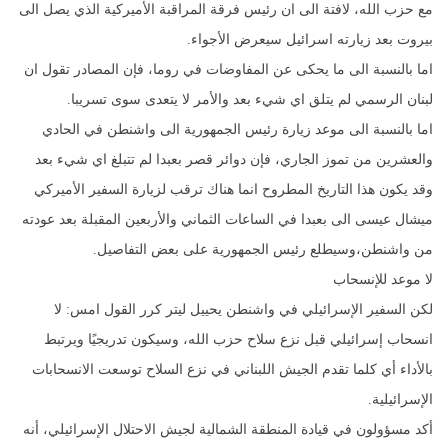
مع حزب الله، لافتة الى ان رئيس فرقة المراقبة الأميركية الذي يصل الى
بيروت بعد زيارته اسرائيل سيعرض الأجواء.
اما بالنسبة الى ما يحكى عن المفاوضات في روما، فإن المصادر تقول ان
لبنان الرسمي لم يتلق اي شيء بعد والأمر لا يتعدى سوى تسريبا.
اما بالنسبة الى موعد زيارة رئيس الجمهورية الى واشنطن في الحادي
والعشرين من تموز الجاري، فإن دوائر قصر بعبدا لم تتبلغ اي شيء بعد
وقد يكون هذا التاريخ المطروح انما هناك ترقب لزيارة السفير الأميركي
ميشال عيسى الى بعبدا في الساعات الثماني والأربعين المقبلة بعد عودته
من واشنطن،وسيطلع رئيس الجمهورية على بعض التفاصيل.
لا موعد للإنسحاب
لكن السفير الإسرائيلي في واشنطن يحييل ليتر كرر القول امس: لا
انسحاب إسرائيلي قبل نزع سلاح حزب الله، وسيكون تدريجيًا ويرتبط
بالأداء أي كلما تقدم الجيش اللبناني في نزع السلاح توسعت الانسحابات
الإسرائيلية.
أكد مسؤولون في قيادة المنطقة الشمالية لجيش الاحتلال الإسرائيلي، أنه