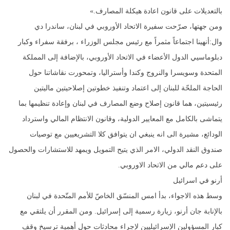
بالتعديلات على قانون اعادة هيكلة المصارف.»
ومن جهتها، صرّحت سفيرة الاتحاد الأوروبي في لبنان، ساندرا دي
وال:أنهينا اجتماعاً مثمراً مع رئيس مجلس الوزراء ، برفقة سفراء وكبار
دبلوماسيي الدول الأعضاء في الاتحاد الأوروبي، بالإضافة إلى المملكة
المتحدة وسويسرا والنروج وكندا وأستراليا، وتمحورت نقاشاتنا حول
الحاجة الملحّة للبنان إلى اعتماد وتنفيذ خطوتين إصلاحيتين ماليتين
رئيسيتين، هما قانون إصلاح وضع المصارف في لبنان وإعادة تنظيمها بما
يتماشى بالكامل مع المعايير الدولية، وقانون الانتظام المالي واسترداد
الودائع، مشيرة الى انه ينبغي ان يتوافق كلا التشريعيين مع توصيات
صندوق النقد الدولي، الامر الذي يتيح التمويل ويمهد للاستشارات والحصول
على دعم مالي من الاتحاد الاوروبي.
أرنو في اسرائيل
وسط هذه الاجواء، بدأ امس المنسّق الخاصّ للأمم المتّحدة في لبنان
بالإنابة جان أرنو، زيارة رسمية إلى إسرائيل. ومن المقرر أن يلتقي مع
كبار المسؤولين الإسرائيليين لإجراء محادثات حول أهمية ترسيخ وقف