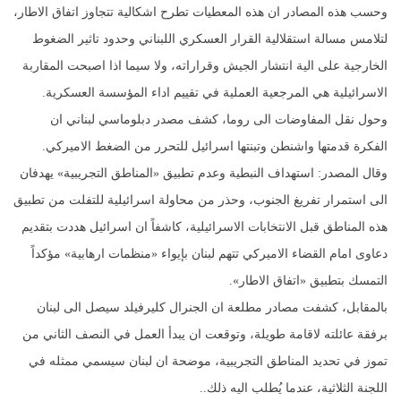
وحسب هذه المصادر ان هذه المعطيات تطرح اشكالية تتجاوز اتفاق الاطار،
لتلامس مسالة استقلالية القرار العسكري اللبناني وحدود تاثير الضغوط
الخارجية على الية انتشار الجيش وقراراته، ولا سيما اذا اصبحت المقاربة
الاسرائيلية هي المرجعية العملية في تقييم اداء المؤسسة العسكرية.
وحول نقل المفاوضات الى روما، كشف مصدر دبلوماسي لبناني ان
الفكرة قدمتها واشنطن وتبنتها اسرائيل للتحرر من الضغط الاميركي.
وقال المصدر: استهداف النبطية وعدم تطبيق «المناطق التجريبية» يهدفان
الى استمرار تفريغ الجنوب، وحذر من محاولة اسرائيلية للتفلت من تطبيق
هذه المناطق قبل الانتخابات الاسرائيلية، كاشفاً ان اسرائيل هددت بتقديم
دعاوى امام القضاء الاميركي تتهم لبنان بإيواء «منظمات ارهابية» مؤكداً
التمسك بتطبيق «اتفاق الاطار».
بالمقابل، كشفت مصادر مطلعة ان الجنرال كليرفيلد سيصل الى لبنان
برفقة عائلته لاقامة طويلة، وتوقعت ان يبدأ العمل في النصف الثاني من
تموز في تحديد المناطق التجريبية، موضحة ان لبنان سيسمي ممثله في
اللجنة الثلاثية، عندما يُطلب اليه ذلك..