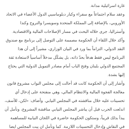
غارة اسرائيلية مدانة.
وعقد سلام اجتماعاً مع سفراء وكبار دبلوماسيي الدول الأعضاء في الاتحاد
الأوروبي، بالإضافة إلى المملكة المتحدة وسويسرا والنروج وكندا
وأستراليا، جرى خلاله البحث في مسار الإصلاحات المالية والاقتصادية.
وأكد خلال اللقاء أن الحكومة مصممة على التوصل إلى برنامج مع صندوق
النقد الدولي، التزاماً بما ورد في البيان الوزاري، مشيراً إلى أن هذا
البرنامج ليس فقط هدفاً بحدّ ذاته، بل يشكّل مدخلاً أساسياً لاستعادة ثقة
المجتمع الدولي بلبنان وفتح الباب أمام مصادر التمويل الدولية التي يحتاج
إليها بشدة.
وأشار إلى أن الحكومة كانت قد أحالت إلى مجلس النواب مشروع قانون
معالجة الفجوة المالية والانتظام المالي، وهي منفتحة على إدخال أي
تحسينات عليه خلال مناقشته في المجلس النيابي. وأضاف: «لكن، للأسف،
اندلعت الحرب قبل أن يباشر المجلس النيابي مناقشة المشروع، ونأمل أن
يبدأ بذلك قريباً، وستكون الحكومة حاضرة في اللجان النيابية للمساهمة
في النقاش وإدخال التحسينات اللازمة. كما ونأمل ان يبت المجلس ايضا