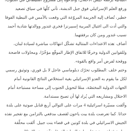
ورفع العلم الإسرائيلي فوق جبل الدبشة، تأتي كلّها في سياق تصعيد
خطير، تُضاف إليه الجريمة المروّعة التي وقعت بالأمس في النبطية الفوقا
والتي أدت الى اغتيال المربية إسبيرنزا فخري غندور ووالدتها شادية أحمد
نسيب غندور ومن كان برفقتهما.
أضاف :هذه الاعتداءات المتتالية تشكّل انتهاكات مباشرة لسيادة لبنان،
وللقوانين الدولية وخرقًا للاتفاق الإطار الموقّع مؤخّرًا، ومحاولات فاضحة
ووقحة لفرض أمر واقع بالقوة».
وختم خلف :المطلوب تحرّك دبلوماسي عاجل لا بل فوري، وتوثيق رسمي
لكل ما يقوم به العدو الإسرائيلي بغية استخلاص النتائج القانونية أمام
الجهات الدولية المختصّة، منعًا لتحويل الجنوب إلى مساحة مستباحة أمام
الاحتلال ومشاريعه التي يُراد لها أن تصبح مستدامة.
وألقت مسيّرة اسرائيلية 4 مرات على التوالي أربع قنابل صوتية على بلدة
حداثا. كما تعرضت بلدة بيت ياحون لقصف مدفعي بالتزامن مع تفجير نفذه
الجيش الاسرائيلي في بلدة كونين في قضاء بنت جبيل. ألقت محلّقة