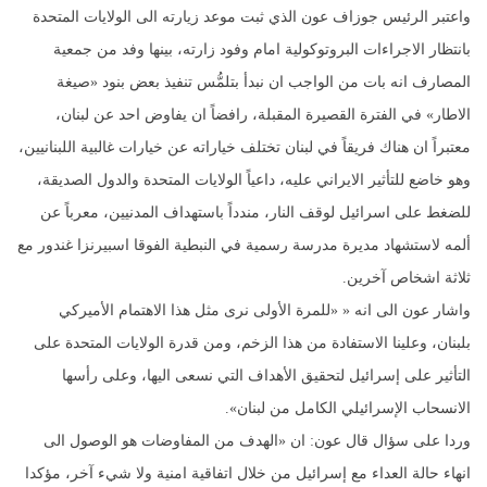
واعتبر الرئيس جوزاف عون الذي ثبت موعد زيارته الى الولايات المتحدة
بانتظار الاجراءات البروتوكولية امام وفود زارته، بينها وفد من جمعية
المصارف انه بات من الواجب ان نبدأ بتلمُّس تنفيذ بعض بنود «صيغة
الاطار» في الفترة القصيرة المقبلة، رافضاً ان يفاوض احد عن لبنان،
معتبراً ان هناك فريقاً في لبنان تختلف خياراته عن خيارات غالبية اللبنانيين،
وهو خاضع للتأثير الايراني عليه، داعياً الولايات المتحدة والدول الصديقة،
للضغط على اسرائيل لوقف النار، مندداً باستهداف المدنيين، معرباً عن
ألمه لاستشهاد مديرة مدرسة رسمية في النبطية الفوقا اسبيرنزا غندور مع
ثلاثة اشخاص آخرين.
واشار عون الى انه « «للمرة الأولى نرى مثل هذا الاهتمام الأميركي
بلبنان، وعلينا الاستفادة من هذا الزخم، ومن قدرة الولايات المتحدة على
التأثير على إسرائيل لتحقيق الأهداف التي نسعى اليها، وعلى رأسها
الانسحاب الإسرائيلي الكامل من لبنان».
وردا على سؤال قال عون: ان «الهدف من المفاوضات هو الوصول الى
انهاء حالة العداء مع إسرائيل من خلال اتفاقية امنية ولا شيء آخر، مؤكدا