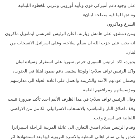
على وجود دعم أميركي قوي وتأييد أوروبي وعربي للخطوة اللبنانية
ونتائجها لما فيه مصلحة لبنان».
الشرع وماكرون
ومن دمشق، على هامش زيارته، اعلن الرئيس الفرنسي ايمانويل ماكرون
انه يجب على حزب الله ان يسلّم سلاحه، وعلى اسرائيل الانسحاب من
لبنان.
بدوره، اكد الرئيس السوري حرص سوريا على استقرار وسيادة لبنان.
واكد الرئيس نواف سلام: اولويتنا ستبقى دعم صمود اهلنا في الجنوب،
وضمان عودتهم الآمنة والكريمة والعمل على اعادة الحياة الى مدارسهم
ومؤسساتهم ومرافقهم العامة.
وقال الرئيس نواف سلام: في هذا الظرف الأليم اجدد تأكيد ضرورة تثبيت
وقف اطلاق النار والمباشرة بالانسحاب الاسرائيلي الكامل من الاراضي
اللبنانية في اسرع وقت.
وقدم الرئيس سلام اصدق التعازي الى عائلة المربية الراحلة اسبيرانزا
غندور والى سائر اهالي النبطية والاسرة التربوية فيها بعد استشهادها اثر