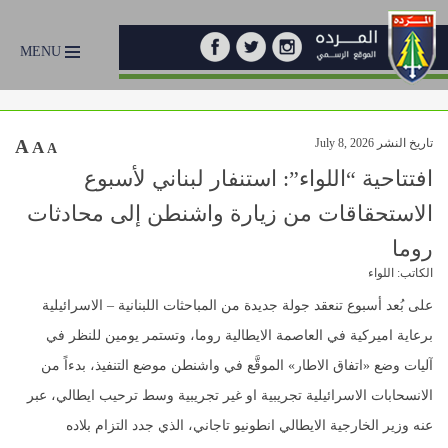
MENU
تاريخ النشر July 8, 2026
A
A
A
افتتاحية “اللواء”: استنفار لبناني لأسبوع
الاستحقاقات من زيارة واشنطن إلى محادثات
روما
الكاتب: اللواء
على بُعد أسبوع تنعقد جولة جديدة من المباحثات اللبنانية – الاسرائيلية
برعاية اميركية في العاصمة الايطالية روما، وتستمر يومين للنظر في
آليات وضع «اتفاق الاطار» الموقَّع في واشنطن موضع التنفيذ، بدءاً من
الانسحابات الاسرائيلية تجريبية او غير تجريبية وسط ترحيب ايطالي، عبر
عنه وزير الخارجية الايطالي انطونيو تاجاني، الذي جدد التزام بلاده