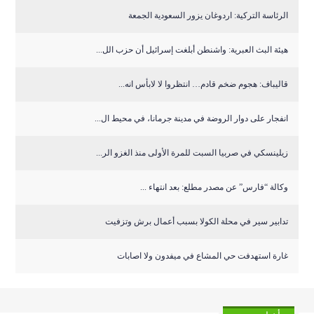
الرئاسة التركية: اردوغان يزور السعودية الجمعة
هيئة البث العبرية: واشنطن أبلغت إسرائيل أن حزب الل...
قاليباف: هجوم ضخم قادم… انتظروا لا لابأس انه...
انفجار على دوار الروضة في مدينة جرمانا، في محيط ال...
زيلينسكي في صربيا السبت للمرة الأولى منذ الغزو الر...
وكالة “فارس” عن مصدر مطلع: بعد انتهاء ...
تدابير سير في محلة الكولا بسبب أعمال برش وتزفيت
غارة استهدفت حي المشاع في ميفدون ولا اصابات