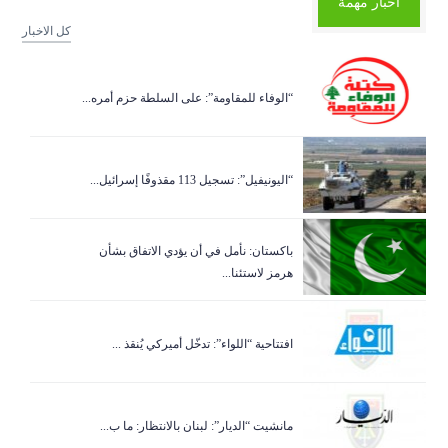
أخبار مهمة
كل الاخبار
“الوفاء للمقاومة”: على السلطة حزم أمره...
“اليونيفيل”: تسجيل 113 مقذوفًا إسرائيل...
باكستان: نأمل في أن يؤدي الاتفاق بشأن
هرمز لاستئنا...
افتتاحية “اللواء”: تدخّل أميركي يُنقذ ...
مانشيت “الديار”: لبنان بالانتظار: ما ب...