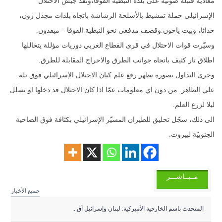
معادية قنبلة صوتية على بلدة النبطية الفوقا،ونفّذ جيش الاحتلال
الإسرائيلي حملة تمشيط بالأسلحة الرشاشة باتجاه بلدات مجدل زون،
حداثا، وبيت ياحون.وقصف مدفعي نحو النبطية الفوقا – ميفدون.
وسيّرت قوات الاحتلال في قرى القطاع الغربي دوريات مؤللة يتخاللها
اطلاق نار كثيف باتجاه جوانب الطرق والاحراج المقابلة للطرق.
وجرى التداول بصورة تظهر رفع علم كيان الاحتلال الإسرائيلي فوق تلة
علي الطاهر. من دون اي معلومات عمّا اذا كان الاحتلال قد دخلها او تسلل
ليلا لزرع العلم.
الى ذلك، سجّل تحليق للطيران المسيّر الإسرائيلي بكثافة فوق الضاحية
الجنوبيّة لبيروت.
مــبــاشـــر
جميع الأخبار
المتحدث باسم الخارجية الأميركية: لبنان وإسرائيل أق...