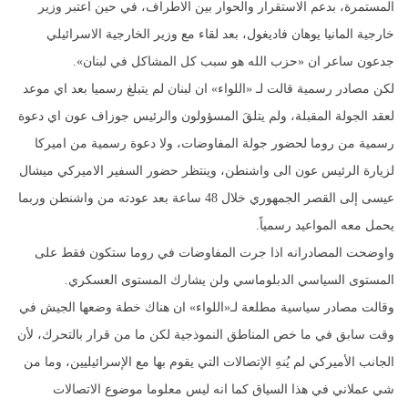
المستمرة، بدعم الاستقرار والحوار بين الاطراف، في حين اعتبر وزير
خارجية المانيا يوهان فاديغول، بعد لقاء مع وزير الخارجية الاسرائيلي
جدعون ساعر ان «حزب الله هو سبب كل المشاكل في لبنان».
لكن مصادر رسمية قالت لـ «اللواء» ان لبنان لم يتبلغ رسميا بعد اي موعد
لعقد الجولة المقبلة، ولم يتلقَ المسؤولون والرئيس جوزاف عون اي دعوة
رسمية من روما لحضور جولة المفاوضات، ولا دعوة رسمية من اميركا
لزيارة الرئيس عون الى واشنطن، وينتظر حضور السفير الاميركي ميشال
عيسى إلى القصر الجمهوري خلال 48 ساعة بعد عودته من واشنطن وربما
يحمل معه المواعيد رسمياً.
واوضحت المصادرانه اذا جرت المفاوضات في روما ستكون فقط على
المستوى السياسي الدبلوماسي ولن يشارك المستوى العسكري.
وقالت مصادر سياسية مطلعة لـ«اللواء» ان هناك خطة وضعها الجيش في
وقت سابق في ما خص المناطق النموذجية لكن ما من قرار بالتحرك، لأن
الجانب الأميركي لم يُنهِ الإتصالات التي يقوم بها مع الإسرائيليين، وما من
شي عملاني في هذا السياق كما انه ليس معلوما موضوع الاتصالات