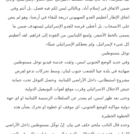
ضمن الاتفاق في إسلام آباد، وبالتالي ليس لكم فيه فضل، بل أنتم وفي
اتفاق الإطار أعطيتم العدو الصهيوني ذريعة للبقاء في أرضنا، وهو لم ينص
على الانسحاب، بل أعطى فرصة للعدو الإسرائيلي ليستهدف ضمن ما
يسمى بالخط الأصفر، ولمنع اللبنانيين من العودة إلى قراهم، لقد أعطيتم
كل شيء لإسرائيل، ولم يعطكم الإسرائيلي شيئًا».
توغل مستوطنين
وفي جديد الوضع الجنوبي امس، وثقت عدسة فيديو توغل مستوطنين
صهاينة في بلدة عيتا الشعب جنوب لبنان، وسط تحركات تدعو لفرض
مشروع استيطاني، داخل الأراضي اللبنانية. وحصل التوغل تحت حماية
جيش الاحتلال الاسرائيلي وقرب موقع لقوات اليونيفيل الدولية.
وحتى بعد ظهر امس، لم يصدر عن السلطات الرسمية اللبنانية او اي جهة
دولية مواكبة للوضع الجنوبي، اي موقف او خطوة او تحرك بشأن هذه
الخطوة الخطيرة.
وحده قال النائب ملحم خلف في بيان :إنّ توغّل مستوطنين داخل الأراضي
اللبنانية برفقة جيش الاحتلال، والدعوة إلى مشروع استيطاني في الجنوب،