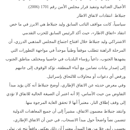
الأعمال العدائية وتنفيذ قرار مجلس الأمن رقم 1701 (2006).
جنبلاط: انتقادات لاتفاق الاطار
سياسياً، كانت مواقف النائب السابق وليد جنبلاط هي الابرز في ما خص
انتقاد «اتفاق الاطار»، حيث أكد الرئيس السابق للحزب التقدمي
الاشتراكي وليد جنبلاط خلال افتتاح اجتماع المجلس المذهبي الدرزي، أن
المرحلة الراهنة تتطلب موقفاً وطنياً موحداً في مواجهة التطورات التي
يشهدها الجنوب، داعياً رؤساء البلديات في حاصبيا ومختلف مناطق الجنوب
إلى إصدار بيانات تضامن مع أبناء المنطقة، تؤكد الوقوف إلى جانبهم
ورفض أي دعوات أو محاولات للالتحاق بإسرائيل.
وفي معرض حديثه عن الاتفاق الإطاري، أوضح جنبلاط أنه كان يؤيد مبدأ
التفاوض من حيث الأساس، إلا أنه اعتبر أن الصيغة الحالية للاتفاق لا تؤدي
إلى وقف إطلاق النار، معتبراً أنها لا تحقق الغاية المرجوة منها.
وانتقد جنبلاط مضمون الاتفاق، مشيراً إلى أن جميع المعاهدات الدولية
تتضمن نصاً واضحاً حول مبدأ الانسحاب، في حين أن الاتفاق الإطاري،
بحسب رأيه، خلا من هذا المبدأ، معتبراً أن ذلك يعكس واقعاً نتج عن تولي