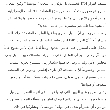
ينسف القرار 1701 فحسب، بل يؤدّي إلى سحب “اليونيفيل” وفتح المجال
أمام واقع مجهول متعدّد المخاطر يشرّع المنطقة للاعتداءات الإسرائيلية
بما قد يُدحرِج الأمور إلى مخاطر ومنزلقات حربية لا حصر لها ولا يُستبعَد
أن تشهد مفاجآت غير محسوبة من جانبَي الحدود”.
ولفت المرجع إلى أنّ الدول الكبرى بما فيها الولايات المتحدة تدرك ذلك،
وتدرك أيضاً أنّ القرار 1701 ليس حاجة لبنانية بل حاجة دولية، وتطبيقه
يُشكّل عامل استقرار على جانبَي الحدود، وتبعاً لذلك فإنّ الأمر مفتوح حالياً
من الآن وحتى شهر آب المقبل، على مشاورات واتصالات بين الدول وفي
مجلس الأمن ولبنان. وفي خلاصتها سيُصار إلى استنساخ تجربة التمديد
السابق، وخصوصاً أنّ لا مصلحة لأي طرف إقليمي أو دولي في التضحية
بعنصر استقرار إقليمي ودولي، وفي خلق واقع متفجّر متفلّت من دون
سقوف أو ضوابط”.
وأثنى المرجع على الجهود التي تبذلها فرنسا في اتجاه التمديد لليونيفيل،
واصفاً دورها بالإيجابي والداعم لموقف لبنان من مسألة التمديد وضرورته
من دون أي تغيير أو تعديل في مهام “اليونيفيل”، وتشاركها في ذلك