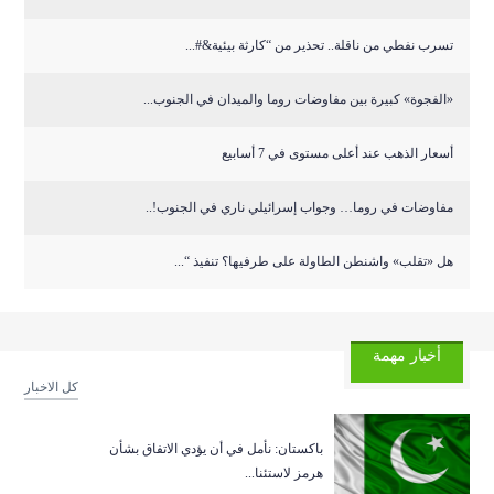
تسرب نفطي من ناقلة.. تحذير من “كارثة بيئية&#...
«الفجوة» كبيرة بين مفاوضات روما والميدان في الجنوب...
أسعار الذهب عند أعلى مستوى في 7 أسابيع
مفاوضات في روما… وجواب إسرائيلي ناري في الجنوب!..
هل «تقلب» واشنطن الطاولة على طرفيها؟ تنفيذ “...
أخبار مهمة
كل الاخبار
باكستان: نأمل في أن يؤدي الاتفاق بشأن
هرمز لاستئنا...