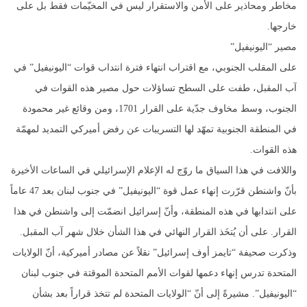
مخاطر ومحاذير على الأمن والاستقرار ليس في المخيّمات فقط بل على
خارجها.
مصير “اليونيفيل”
على المقلب الجنوبي، مع اقتراب انتهاء فترة انتداب قوات “اليونيفيل” في
آب المقبل، طفت على السطح تساؤلات حول مصير هذه القوات في
الجنوب، وسط مخاوف جدّية على القرار 1701، ومن وقائع غير محمودة
في المنطقة الجنوبية تمهّد لها التسريبات عن رفض أميركي التمديد لمهمّة
هذه القوات.
واللافت في هذا السياق ما روّج له الإعلام الإسرائيلي في الساعات الأخيرة
بأنّ واشنطن قرّرت إنهاء عمل قوة “اليونيفيل” في جنوب لبنان بعد 47 عاماً
على انتدابها في هذه المنطقة، وأنّ إسرائيل انضمّت إلى واشنطن في هذا
القرار. على أن يُتخَذ القرار النهائي في هذا الشأن خلال شهر آب المقبل.
وذكرت صحيفة “تايمز أوف إسرائيل” نقلاً عن مصادر أميركية، أنّ الولايات
المتحدة تدرس إنهاء دعمها لقوات الأمم المتحدة الموقتة في جنوب لبنان
“اليونيفيل”. مشيرةً إلى أنّ “الولايات المتحدة لم تتخذ قراراً بعد بشأن