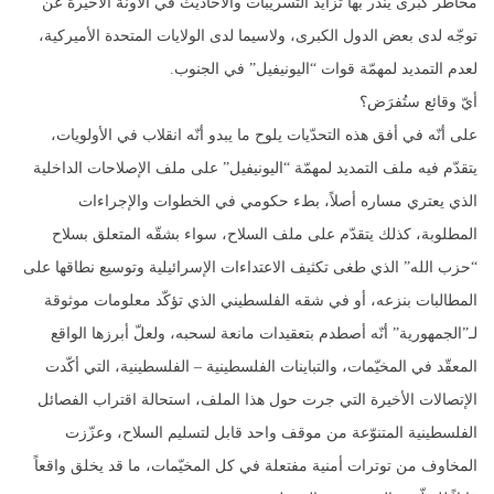
مخاطر كبرى ينذر بها تزايد التسريبات والأحاديث في الآونة الأخيرة عن
توجّه لدى بعض الدول الكبرى، ولاسيما لدى الولايات المتحدة الأميركية،
لعدم التمديد لمهمّة قوات “اليونيفيل” في الجنوب.
أيّ وقائع ستُفرَض؟
على أنّه في أفق هذه التحدّيات يلوح ما يبدو أنّه انقلاب في الأولويات،
يتقدّم فيه ملف التمديد لمهمّة “اليونيفيل” على ملف الإصلاحات الداخلية
الذي يعتري مساره أصلاً، بطء حكومي في الخطوات والإجراءات
المطلوبة، كذلك يتقدّم على ملف السلاح، سواء بشقّه المتعلق بسلاح
“حزب الله” الذي طغى تكثيف الاعتداءات الإسرائيلية وتوسيع نطاقها على
المطالبات بنزعه، أو في شقه الفلسطيني الذي تؤكّد معلومات موثوقة
لـ”الجمهورية” أنّه أصطدم بتعقيدات مانعة لسحبه، ولعلّ أبرزها الواقع
المعقّد في المخيّمات، والتباينات الفلسطينية – الفلسطينية، التي أكّدت
الإتصالات الأخيرة التي جرت حول هذا الملف، استحالة اقتراب الفصائل
الفلسطينية المتنوّعة من موقف واحد قابل لتسليم السلاح، وعزّزت
المخاوف من توترات أمنية مفتعلة في كل المخيّمات، ما قد يخلق واقعاً