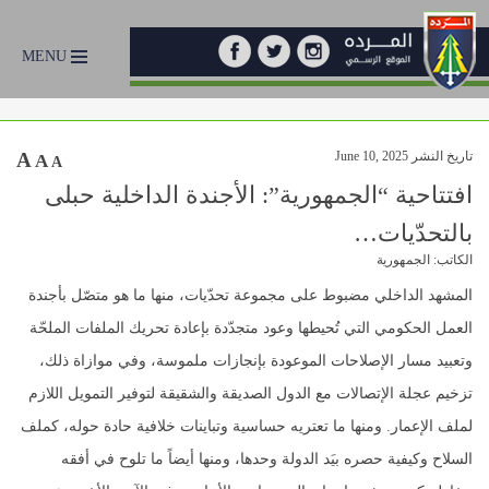
MENU
تاريخ النشر June 10, 2025
A
A
A
افتتاحية “الجمهورية”: الأجندة الداخلية حبلى
بالتحدّيات…
الكاتب: الجمهورية
المشهد الداخلي مضبوط على مجموعة تحدّيات، منها ما هو متصّل بأجندة
العمل الحكومي التي تُحيطها وعود متجدّدة بإعادة تحريك الملفات الملحّة
وتعبيد مسار الإصلاحات الموعودة بإنجازات ملموسة، وفي موازاة ذلك،
تزخيم عجلة الإتصالات مع الدول الصديقة والشقيقة لتوفير التمويل اللازم
لملف الإعمار. ومنها ما تعتريه حساسية وتباينات خلافية حادة حوله، كملف
السلاح وكيفية حصره بيَد الدولة وحدها، ومنها أيضاً ما تلوح في أفقه