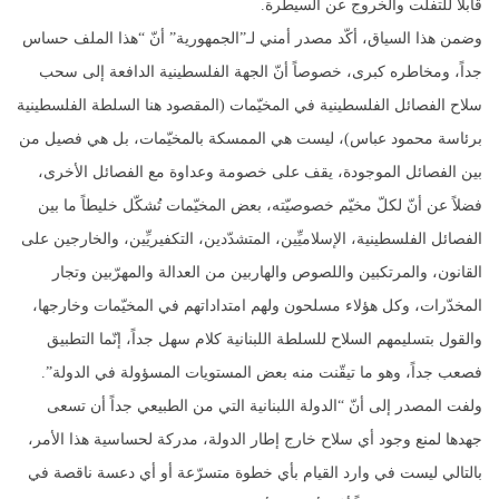
قابلاً للتفلّت والخروج عن السيطرة.
وضمن هذا السياق، أكّد مصدر أمني لـ”الجمهورية” أنّ “هذا الملف حساس
جداً، ومخاطره كبرى، خصوصاً أنّ الجهة الفلسطينية الدافعة إلى سحب
سلاح الفصائل الفلسطينية في المخيّمات (المقصود هنا السلطة الفلسطينية
برئاسة محمود عباس)، ليست هي الممسكة بالمخيّمات، بل هي فصيل من
بين الفصائل الموجودة، يقف على خصومة وعداوة مع الفصائل الأخرى،
فضلاً عن أنّ لكلّ مخيّم خصوصيّته، بعض المخيّمات تُشكّل خليطاً ما بين
الفصائل الفلسطينية، الإسلاميِّين، المتشدّدين، التكفيريِّين، والخارجين على
القانون، والمرتكبين واللصوص والهاربين من العدالة والمهرّبين وتجار
المخدّرات، وكل هؤلاء مسلحون ولهم امتداداتهم في المخيّمات وخارجها،
والقول بتسليمهم السلاح للسلطة اللبنانية كلام سهل جداً، إنّما التطبيق
فصعب جداً، وهو ما تيقّنت منه بعض المستويات المسؤولة في الدولة”.
ولفت المصدر إلى أنّ “الدولة اللبنانية التي من الطبيعي جداً أن تسعى
جهدها لمنع وجود أي سلاح خارج إطار الدولة، مدركة لحساسية هذا الأمر،
بالتالي ليست في وارد القيام بأي خطوة متسرّعة أو أي دعسة ناقصة في