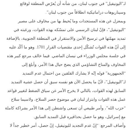
لـ”اليونيفيل” في جنوب لبنان، من شأنه أن يُعرّض المنطقة لوقائع
وسيناريوهات دراماتيكية انطلاقاً من جنوب لبنان”.
وبمعزل عن هذه المستجدات وما يُحيط بها من مخاوف على مصير
“اليونيفيل”، فإنّ لبنان الرسمي على تمسّكه بهذه القوات، ورغبته في
تمديد مهمّتها في ترسيخ الأمن والاستقرار في المنطقة الجنوبية، بالإضافة
إلى أنّ هذه القوات تُشكّل إحدى مقتضيات القرار 1701. وهو ما أكّد عليه
في جلسة مجلس الوزراء في نيسان الماضي. فيما خالف مرجع كبير هذه
المخاوف والمناخ التشاؤمي الذي يضخ حيال هذا الأمر، وأبلغ إلى
“الجمهورية” قوله إنّه لا يشارك القلقين من احتمال عدم التمديد
لـ”اليونيفيل”، لأنّ ما يحصل الآن هو نفسه سبق أن حصل عشية التمديد
السابق لهذه القوات، بالتالي لا يخرج الأمر عن سياق الضغط لتغيير قواعد
عمل هذه القوات وابتزاز لبنان في موضوع حصر السلاح، ولاسيما سلاح
“حزب الله”، وأمر طبيعي أن تسعى واشنطن إلى هذا الأمر بشراكة كاملة
مع إسرائيل، وهو ما حصل بحذافيره قبل التمديد السابق.
وأضاف المرجع: “إنّ عدم التجديد لليونيفيل، إنْ حصل، أمر خطير جداً لا