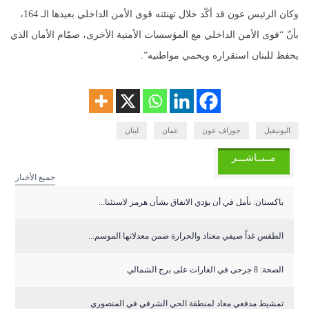
وكان الرئيس عون قد أكّد خلال تهنئته قوى الأمن الداخلي بعيدها الـ 164،
بأنّ “قوى الأمن الداخلي مع المؤسسات الأمنية الأخرى، صمّام الأمان الذي
يحفظ للبنان استقراره ويحمي مواطنيه”.
اليونيفيل
جوزاف عون
عمان
لبنان
مــبــاشـــر
جميع الأخبار
باكستان: نأمل في أن يؤدي الاتفاق بشأن هرمز لاستئنا...
الطقس غداً صيفي معتاد والحرارة ضمن معدلاتها الموسم...
الصحة: 8 جرحى في الغارات على برج الشمالي
تمشيط مدفعي معاد لمنطقة الحي الشرقي في المنصوري