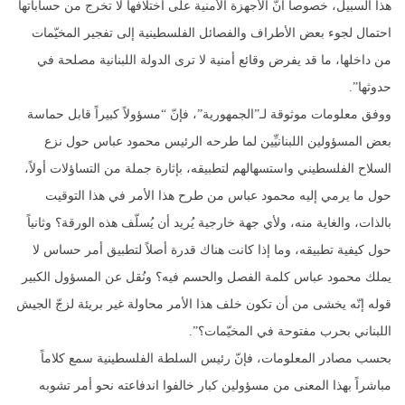
هذا السبيل، خصوصاً أنّ الأجهزة الأمنية على اختلافها لا تخرج من حساباتها
احتمال لجوء بعض الأطراف والفصائل الفلسطينية إلى تفجير المخيّمات
من داخلها، ما قد يفرض وقائع أمنية لا ترى الدولة اللبنانية مصلحة في
حدوثها”.
ووفق معلومات موثوقة لـ”الجمهورية”، فإنّ “مسؤولاً كبيراً قابل حماسة
بعض المسؤولين اللبنانيِّين لما طرحه الرئيس محمود عباس حول نزع
السلاح الفلسطيني واستسهالهم لتطبيقه، بإثارة جملة من التساؤلات أولاً،
حول ما يرمي إليه محمود عباس من طرح هذا الأمر في هذا التوقيت
بالذات، والغاية منه، ولأي جهة خارجية يُريد أن يُسلّف هذه الورقة؟ وثانياً
حول كيفية تطبيقه، وما إذا كانت هناك قدرة أصلاً لتطبيق أمر حساس لا
يملك محمود عباس كلمة الفصل والحسم فيه؟ ونُقل عن المسؤول الكبير
قوله إنّه يخشى من أن تكون خلف هذا الأمر محاولة غير بريئة لزجّ الجيش
اللبناني بحرب مفتوحة في المخيّمات؟”.
بحسب مصادر المعلومات، فإنّ رئيس السلطة الفلسطينية سمع كلاماً
مباشراً بهذا المعنى من مسؤولين كبار خالفوا اندفاعته نحو أمر تشوبه