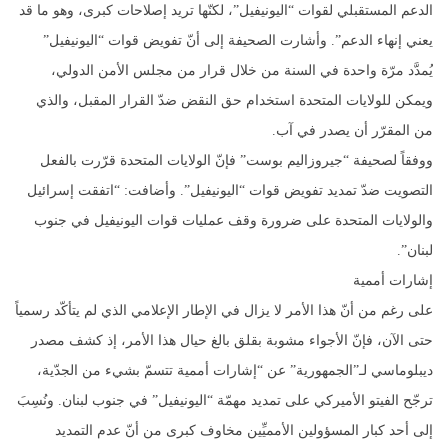
الدعم المستقبلي لقوات “اليونيفيل”، لكنّها تريد إصلاحات كبرى، وهو ما قد
يعني إنهاء الدعم”. وأشارت الصحيفة إلى أنّ تفويض قوات “اليونيفيل”
يُمدَّد مرّة واحدة في السنة من خلال قرار من مجلس الأمن الدولي،
ويمكن للولايات المتحدة استخدام حق النقض ضدّ القرار المقبل، والذي
من المقرّر أن يصدر في آب.
ووفقاً لصحيفة “جيروزاليم بوست” فإنّ الولايات المتحدة قرّرت بالفعل
التصويت ضدّ تمديد تفويض قوات “اليونيفيل”. وأضافت: “اتفقت إسرائيل
والولايات المتحدة على ضرورة وقف عمليات قوات اليونيفيل في جنوب
لبنان”.
إشارات أممية
على رغم من أنّ هذا الأمر لا يزال في الإطار الإعلامي الذي لم يتأكّد رسمياً
حتى الآن، فإنّ الأجواء مشوبة بقلق بالغ حيال هذا الأمر، إذ كشف مصدر
ديبلوماسي لـ”الجمهورية” عن “إشارات أممية تتسمّ بشيء من الجدّية،
ترجّح الفيتو الأميركي على تمديد مهمّة “اليونيفيل” في جنوب لبنان. ونُسِبَ
إلى أحد كبار المسؤولين الأمميِّين مخاوف كبرى من أنّ عدم التمديد