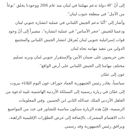
إلى أنّ “48 دولة تدعم مهمّتنا في لبنان منذ عام 2006 ووجودنا يخلق “نوعاً
من الأمل” في منطقة جنوب لبنان”.
وأشار إلى “أنّنا ندعم الجيش اللبناني في عملية انتشاره جنوبي لبنان
ودعمنا للجيش “حجر الأساس” في عملية انتشاره”، مشيراً إلى أنّ وجود
قوات إسرائيلية جنوبي لبنان يُعرقل انتشار الجيش اللبناني والمجتمع
الدولي من تنفيذ مهامه تجاه لبنان.
نحن حريصون على ضمان الأمن والإستقرار جنوبي لبنان ونريد تسليم
مختلف مهامنا إلى الجيش اللبناني على أرض الواقع”.
عون إلى عمّان
سياسياً، يغادر رئيس الجمهورية العماد جوزاف عون اليوم الثلاثاء بيروت
إلى عمّان في زيارة رسمية إلى المملكة الأردنية الهاشمية تلبية لدعوة من
العاهل الأردني الملك عبدالله الثاني ابن الحسين. وفي المعلومات
الرسمية، فإنّ هذه الزيارة ستكون مناسبة للتشاور في عدد من المواضيع
ذات الاهتمام المشترك، بالإضافة إلى عرض التطوّرات الإقليمية الراهنة،
ويرافق رئيس الجمهورية وفد رسمي.