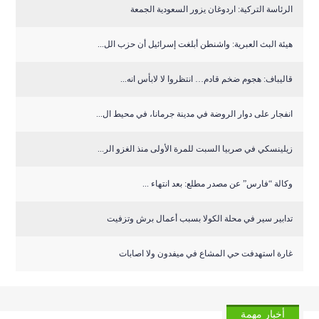
الرئاسة التركية: اردوغان يزور السعودية الجمعة
هيئة البث العبرية: واشنطن أبلغت إسرائيل أن حزب الل...
قاليباف: هجوم ضخم قادم… انتظروا لا لابأس انه...
انفجار على دوار الروضة في مدينة جرمانا، في محيط ال...
زيلينسكي في صربيا السبت للمرة الأولى منذ الغزو الر...
وكالة “فارس” عن مصدر مطلع: بعد انتهاء ...
تدابير سير في محلة الكولا بسبب أعمال برش وتزفيت
غارة استهدفت حي المشاع في ميفدون ولا اصابات
أخبار مهمة