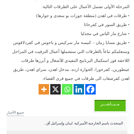
المرحلة الأولى تشمل الأعمال على الطرقات التالية:
• طرقات في اهدن (منطقة جوزات بو سعدى و جوارها)
• طريق السور في كفرحاتا
• شارع مار الياس في مجدليا
• طريق مسايا زمان – كنيسة مار سركيس و باخوس في كفردلاقوس
وسنعلمكم تباعاً بالطرقات التي ستشملها أعمال التزفيت في المراحل
اللاحقة فور استكمال البرنامج التنفيذي للأشغال و أبرزها طرقات
عينطورين، كفرحورا، الحوارة ارده، مدخل اهدن، سراي اهدن، طريق
اهدن كفرصغاب الى طرقات في جميع قرى القضاء.
مــبــاشـــر
جميع الأخبار
المتحدث باسم الخارجية الأميركية: لبنان وإسرائيل أق...