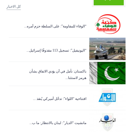
كل الاخبار
“الوفاء للمقاومة”: على السلطة حزم أمره...
“اليونيفيل”: تسجيل 113 مقذوفًا إسرائيل...
باكستان: نأمل في أن يؤدي الاتفاق بشأن
هرمز لاستئنا...
افتتاحية “اللواء”: تدخّل أميركي يُنقذ ...
مانشيت “الديار”: لبنان بالانتظار: ما ب...