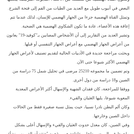
البعض في أنبوب طويل مع العديد من الطيات من الفم إلى فتحة الشرج.
وتمثل القناة الهضمية جزءا من الجهاز الهضمي للإنسان، لذلك عندما تتم
إعاقة هذه الأعضاء، عادة ما تكون الشكاوى الهضمية هي الضحية.
وتشير العديد من التقارير إلى أن الأشخاص المصابين بـ”كوفيد-19” يعانون
من أعراض الجهاز الهضمي مع أعراض الجهاز التنفسي أو قبلها.
وبحثت مراجعة جديدة في الأدبيات الحالية لتقديم تصنيف لأعراض الجهاز
الهضمي الأكثر شيوعا حتى الآن.
وتم تضمين ما مجموعه 25210 مرضى في تحليل شمل 75 دراسة من
الصين و18 دراسة من دول أخرى.
ووفقا للمراجعة، كان فقدان الشهية والإسهال أكثر الأعراض المعدية
المعوية شيوعا، يليها الغثيان والقيء.
وكان ألم البطن نادرا نسبيا، حيث يمثل نسبة صغيرة فقط من الحالات
داخل الصين وخارجها.
وفي الصين، كان معدل حدوث الغثيان والقيء والإسهال أعلى بشكل
ملحوظ في المرضى داخل مقاطعة هوبي (حيث يُعتقد أن الفيروس نشأ)