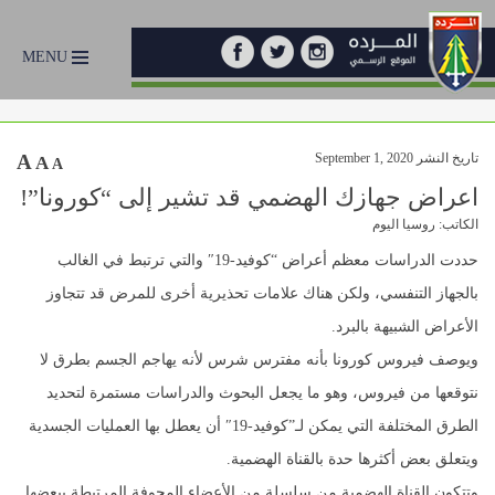
MENU
تاريخ النشر September 1, 2020
A
A
A
اعراض جهازك الهضمي قد تشير إلى “كورونا”!
الكاتب: روسيا اليوم
حددت الدراسات معظم أعراض “كوفيد-19″ والتي ترتبط في الغالب
بالجهاز التنفسي، ولكن هناك علامات تحذيرية أخرى للمرض قد تتجاوز
الأعراض الشبيهة بالبرد.
ويوصف فيروس كورونا بأنه مفترس شرس لأنه يهاجم الجسم بطرق لا
نتوقعها من فيروس، وهو ما يجعل البحوث والدراسات مستمرة لتحديد
الطرق المختلفة التي يمكن لـ”كوفيد-19″ أن يعطل بها العمليات الجسدية
ويتعلق بعض أكثرها حدة بالقناة الهضمية.
وتتكون القناة الهضمية من سلسلة من الأعضاء المجوفة المرتبطة ببعضها