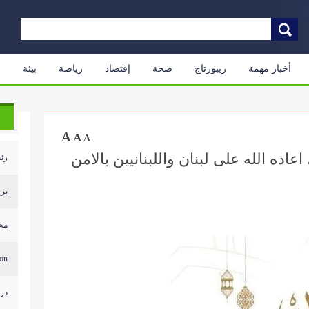
أخبار مهمة
ريبورتاج
صحة
إقتصاد
رياضة
بيئة
م
A
A
A
ده الله على لبنان واللبنانيين بالامن
رئي
بزش
محل
...
درج