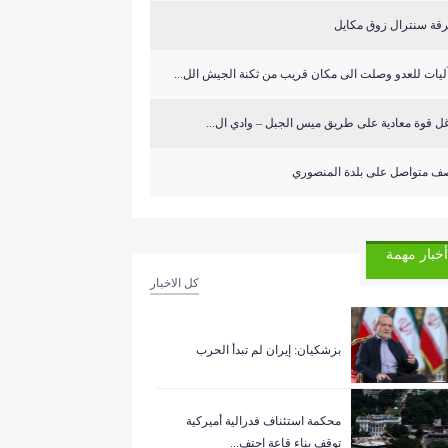
قة سنترال زوق مكايل
ل قوة معادية على طريق ميس الجبل – وادي ال...
ف متواصل على بلدة المنصوري
أخبار مهمة
كل الاخبار
بزشكيان: إيران لم تبدأ الحرب
‏محكمة استئناف فدرالية أميركية
توقف بناء قاعة احتف...