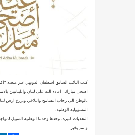
كتب النائب السابق اسطفان الدويهي عبر منصة “اك
‏اضحى مبارك.. اعاده الله على لبنان واللبنانيين بالا
بالوطن الى رحاب التسامح والتلاقي ونزرع ارض لبنانن
المسؤولية الوطنية.
‏التحديات كبيرة، وحدها وحدتنا الوطنية السبيل لموا
وانتم بخير.