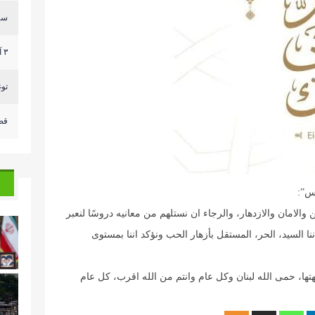
سر
٣ آليات للعدو وصلت الى مكان قريب من ثكنة الجيش الل...
توغ
قص
س”:
من والامان والازدهار، والرجاء ان نستلهم من معانيه دروسًا لنعبر
ا السيد، الحر، المستقل بأزهار الحب ونؤكد اننا بمستوى
جهتها، حمى الله لبنان وكل عام وانتم من الله اقرب، كل عام