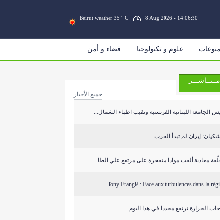
Beirut weather 35 ° C
8 Aug 2026 - 14:06:31
نوعات
علوم و تكنولوجيا
قضاء و أمن
مــبــاشـــر
جميع الأخبار
س الجامعة اللبنانية الفرنسية ونقيب اطباء الشمال...
كيان: إيران لم تبدأ الحرب
ّقة معادية ألقت موادا متفجرة على مرتفع علي الطا...
Tony Frangié : Face aux turbulences dans la région
ات الحرارة ترتفع مجددا في هذا اليوم