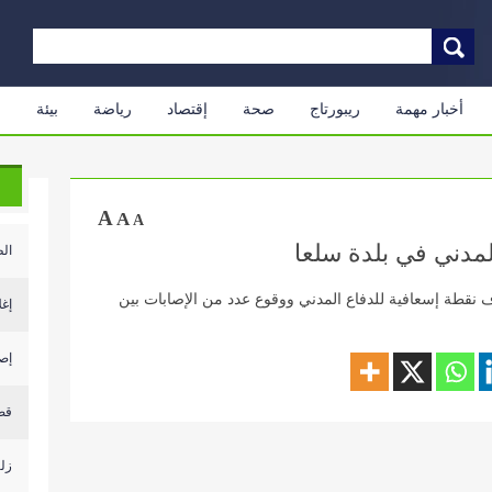
أخبار مهمة
ريبورتاج
صحة
إقتصاد
رياضة
بيئة
م
A
A
A
مدني في بلدة سلعا
الط
ف نقطة إسعافية للدفاع المدني ووقوع عدد من الإصابات بين
إغل
إصابة أكث
قص
زلزال بقوة