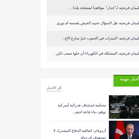
مان فرنجيه لـ”جدل”: مواقفنا لمصلحة بلدنا ...
مان فرنجيه: هل السؤال تحييد الجيش يقسمه ام توري...
مان فرنجيه: النيترات في الجنوب خبرٌ سارع الاع...
مان فرنجيه: المشكلة في الكهرباء أن حلها صعب لكن...
أخبار مهمة
كل الاخبار
‏محكمة استئناف فدرالية أميركية
توقف بناء قاعة احتف...
أردوغان: اتفاقية الدفاع المشترك لا
تستهدف اي دولة