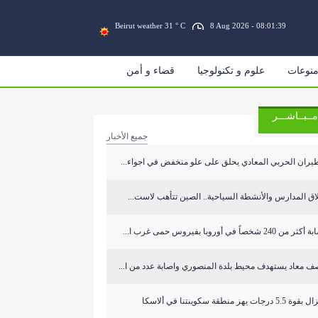
Beirut weather 31 ° C
8 Aug 2026 - 08:01:40
نوعات
علوم و تكنولوجيا
قضاء و أمن
مــبــاشـــر
جميع الأخبار
يران الحربي المعادي يحلق على علو منخفض في اجواء...
اق المدارس والأنشطة السياحية.. الصين تتأهب لاست...
ر من 240 شخصاً في أوروبا بفيروس حمى غرب ا...
ف معاد يستهدف محيط بلدة المنصوري واصابة عدد من ا...
 5.5 درجات يهز منطقة سكوينتنا في ألاسكا