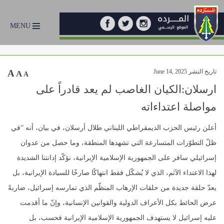
MENU
تاريخ النشر June 14, 2025
A
A
A
ارسلان:الكيان الغاصب لم يعد قادراً على
مواصلة اعتداءاته
أعلن رئيس الحزب الديمقراطي اللبناني طلال أرسلان، في بيان، أنه “في
ظلّ التطوّرات المتسارعة التي تشهدها المنطقة، وما حصل من عدوان
إسرائيلي سافر على الجمهورية الإسلامية الإيرانية، نؤكّد إدانتنا الشديدة
لهذا الاعتداء الآثم، الذي لا يُشكّل فقط انتهاكًا صارخًا للسيادة الإيرانية، بل
يعدّ حلقة جديدة من حلقات الإرهاب المنظّم الذي تمارسه إسرائيل، ضاربةً
عرض الحائط بكل الأعراف الدولية والقوانين الإنسانية، وإنّ ما أقدمت
عليه إسرائيل لا يستهدف الجمهورية الإسلامية الإيرانية فحسب، بل