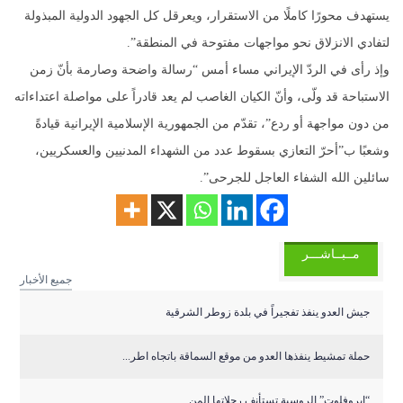
يستهدف محورًا كاملًا من الاستقرار، ويعرقل كل الجهود الدولية المبذولة
لتفادي الانزلاق نحو مواجهات مفتوحة في المنطقة”.
وإذ رأى في الردّ الإيراني مساء أمس “رسالة واضحة وصارمة بأنّ زمن
الاستباحة قد ولّى، وأنّ الكيان الغاصب لم يعد قادراً على مواصلة اعتداءاته
من دون مواجهة أو ردع”، تقدّم من الجمهورية الإسلامية الإيرانية قيادةً
وشعبًا ب”أحرّ التعازي بسقوط عدد من الشهداء المدنيين والعسكريين،
سائلين الله الشفاء العاجل للجرحى”.
مــبــاشـــر
جميع الأخبار
جيش العدو ينفذ تفجيراً في بلدة زوطر الشرقية
حملة تمشيط ينفذها العدو من موقع السماقة باتجاه اطر...
“إيروفلوت” الروسية تستأنف رحلاتها المن...