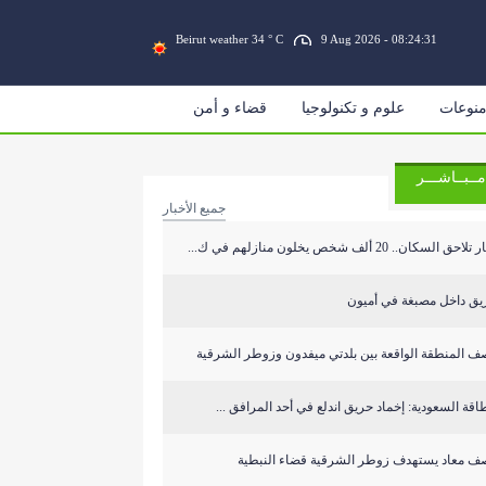
Beirut weather 34 ° C
9 Aug 2026 - 08:24:32
نوعات
علوم و تكنولوجيا
قضاء و أمن
مــبــاشـــر
جميع الأخبار
تلاحق السكان.. 20 ألف شخص يخلون منازلهم في ك...
يق داخل مصبغة في أميون
ف المنطقة الواقعة بين بلدتي ميفدون وزوطر الشرقية
طاقة السعودية: إخماد حريق اندلع في أحد المرافق ...
ف معاد يستهدف زوطر الشرقية قضاء النبطية