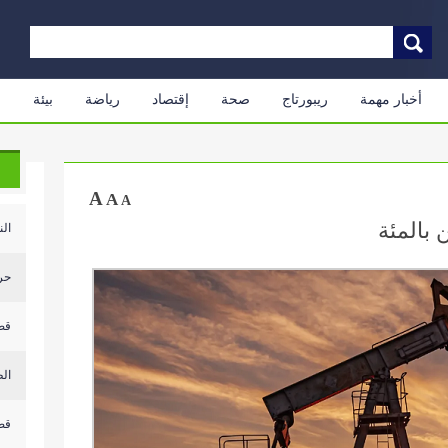
أخبار مهمة
ريبورتاج
صحة
إقتصاد
رياضة
بيئة
م
A
A
A
 بالمئة
النار 
حر
قص
‏ال
قص