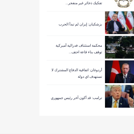
تفكيك ذخائر غير منفجر...
بزشكيان: إيران لم تبدأ الحرب
‏محكمة استئناف فدرالية أميركية
توقف بناء قاعة احتف...
أردوغان: اتفاقية الدفاع المشترك لا
تستهدف اي دولة
ترامب: قد أكون آخر رئيس جمهوري