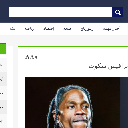
أخبار مهمة
ريبورتاج
صحة
إقتصاد
رياضة
بيئة
م
A
A
A
 وترافيس سكوت
تدا
أرد
جيش
حمل
“إي