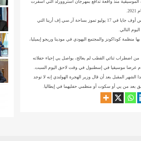
الموسيقية ​منذ واقعة تدافع بمهرجان أستروورلد التي أسفرت
وكان من المقرر أن يحيي سكوت ​حفلا بمهرجان بالس أوف جايا في 17 يوليو تموز ​بساحة آر.سي.إف أرينا التي
ا منظمة كوداكونز والمجتمع اليهودي في مودينا وريجو إيميليا،
ه من ⁠اضطراب ثنائي القطب لم يعالج، يواصل يي إحياء حفلاته
دم عرضا موسيقيا في إسطنبول ​في ⁠وقت لاحق اليوم السبت.
لشهر المقبل بعد أن قال وزير الهجرة الهولندي ⁠إنه ​لا توجد
ليق بعد من يي أو سكوت أو منظمي حفليهما ​في إيطاليا.