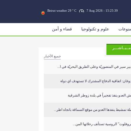
Beirut weather 29 ° C
7 Aug 2026 - 15:25:39
نوعات
علوم و تكنولوجيا
قضاء و أمن
مــبــاشـــر
جميع الأخبار
بير سير في المنصوريّة وعلى الطريق البحريّة في ا...
وغان: اتفاقية الدفاع المشترك لا تستهدف اي دولة
 العدو ينفذ تفجيراً في بلدة زوطر الشرقية
ة تمشيط ينفذها العدو من موقع السماقة باتجاه اطر...
روفلوت” الروسية تستأنف رحلاتها المن...