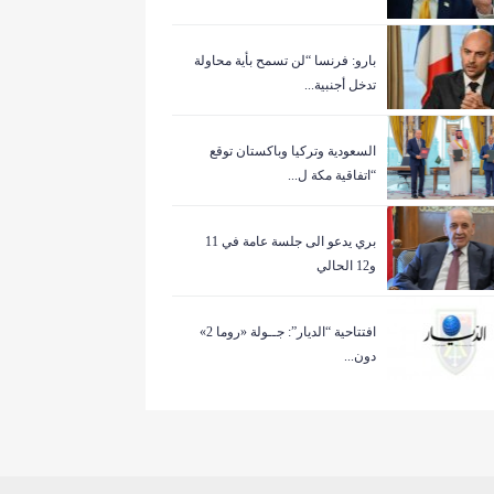
بارو: فرنسا “لن تسمح بأية محاولة
تدخل أجنبية...
السعودية وتركيا وباكستان توقع
“اتفاقية مكة ل...
بري يدعو الى جلسة عامة في 11
و12 الحالي
افتتاحية “الديار”: جــولة «روما 2»
دون...