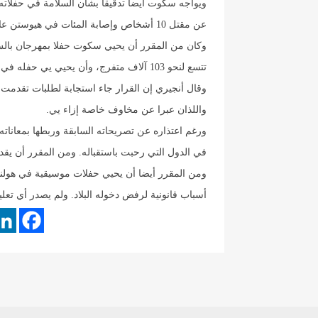
ويواجه سكوت أيضا تدقيقا بشأن السلامة في حفلاته 
عن مقتل 10 أشخاص وإصابة المئات في هيوستن عام 2021.
تتسع لنحو 103 آلاف متفرج، وأن يحيي يي ‌حفله ⁠في اليوم التالي.
وقال أنجيري إن القرار جاء استجابة لطلبات تقدمت به
واللذان عبرا عن مخاوف خاصة إزاء يي.
ورغم اعتذاره عن ​تصريحاته السابقة وربطها ​بمعانات
في الدول التي رحبت باستقباله. ​ومن المقرر أن يق
ومن المقرر أيضا أن يحيي حفلات موسيقية في هولندا ا
أسباب قانونية لرفض دخوله ​البلاد. ولم يصدر أي تع