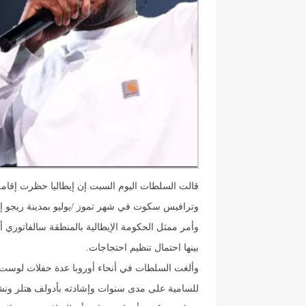
قالت السلطات اليوم السبت إن إيطاليا حظرت إقامة 
وترافيس سكوت في شهر تموز /يوليو بمدينة ريجو ‌إيمي
وأمر ممثل الحكومة الإيطالية بالمنطقة سالفاتوري أن
بينها احتمال تنظيم احتجاجات.
وألغت السلطات ​في أنحاء أوروبا عدة حفلات لوست،
للسامية ⁠على مدى سنوات وإشادته بأدولف هتلر ونش