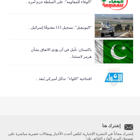
“الوفاء للمقاومة”: على السلطة حزم أمره...
“اليونيفيل”: تسجيل 113 مقذوفًا إسرائيل...
باكستان: نأمل في أن يؤدي الاتفاق بشأن
هرمز لاستئنا...
افتتاحية “اللواء”: تدخّل أميركي يُنقذ ...
إشترك هنا
إشترك مجاناً في النشرة الإخبارية لتلقي أحدث الأخبار ومقالات حصرية مباشرة على
صندوق البريد الوارد الخاص بك!