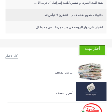
هيئة البث العبرية: واشنطن أبلغت إسرائيل أن حزب الل...
قاليباف: هجوم ضخم قادم… انتظروا لا لابأس انه...
انفجار على دوار الروضة في مدينة جرمانا، في محيط ال...
أخبار مهمة
كل الاخبار
عناوين الصحف
أسرار الصحف