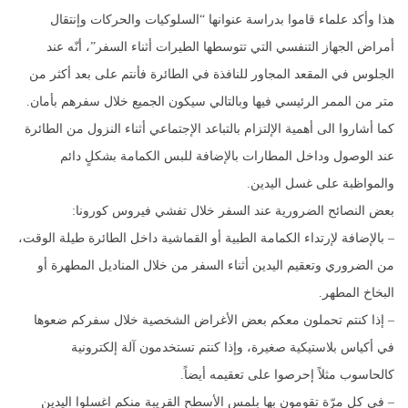
هذا وأكد علماء قاموا بدراسة عنوانها “السلوكيات والحركات وإنتقال
أمراض الجهاز التنفسي التي تتوسطها الطيرات أثناء السفر”، أنّه عند
الجلوس في المقعد المجاور للنافذة في الطائرة فأنتم على بعد أكثر من
متر من الممر الرئيسي فيها وبالتالي سيكون الجميع خلال سفرهم بأمان.
كما أشاروا الى أهمية الإلتزام بالتباعد الإجتماعي أثناء النزول من الطائرة
عند الوصول وداخل المطارات بالإضافة للبس الكمامة بشكلٍ دائم
والمواظبة على غسل اليدين.
بعض النصائح الضرورية عند السفر خلال تفشي فيروس كورونا:
– بالإضافة لإرتداء الكمامة الطبية أو القماشية داخل الطائرة طيلة الوقت،
من الضروري وتعقيم اليدين أثناء السفر من خلال المناديل المطهرة أو
البخاخ المطهر.
– إذا كنتم تحملون معكم بعض الأغراض الشخصية خلال سفركم ضعوها
في أكياس بلاستيكية صغيرة، وإذا كنتم تستخدمون آلة إلكترونية
كالحاسوب مثلاً إحرصوا على تعقيمه أيضاً.
– في كل مرّة تقومون بها بلمس الأسطح القريبة منكم اغسلوا اليدين