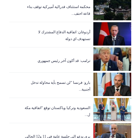
‏محكمة استئناف فدرالية أميركية توقف بناء
قاعة احتف...
أردوغان: اتفاقية الدفاع المشترك لا
تستهدف اي دولة
ترامب: قد أكون آخر رئيس جمهوري
بارو: فرنسا “لن تسمح بأية محاولة تدخل
أجنبية...
السعودية وتركيا وباكستان توقع “اتفاقية مكة
ل...
بري يدعو الى جلسة عامة في 11 و12 الحالي