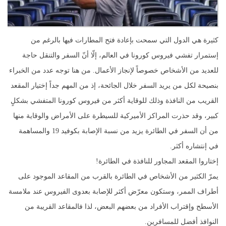
كثيرة هي الدول التي سمحت بإعادة فتح المطارات فيها بالرغم من
إستمرار تفشي فيروس كورونا في العالم، إلّا أنّ السفر والتنقل حاجة
للعديد من الأشخاص خصوصاً لإنجاز الأعمال. من هنا توجه عدد من الخبراء
بنصيحة لكل من يريد السفر خلال الجائحة، إذ من المهم جداً إختيار المقعد
القريب من النافذة وذلك للوقاية أكثر من فيروس كورونا المتفشي بشكلٍ
كبير، وقد حذرت المراكز الأميركية للسيطرة على الأمراض والوقاية منها
من أن السفر في الطائرة يزيد من نسبة الإصابة بكوفيد 19 والمساهمة
في إنتشاره أكثر.
إختاروا المقعد المجاور للنافذة في الطائرة!
يمرّ الكثير من الأشخاص في الطائرة بالقرب من المقاعد الموجود على
أطراف الممر، وستكون معرّض أكثر للإصابة بعدوى الفيروس عند ملامسة
الأسطح وإقتراب الأفراد من بعضهم البعض، لذا فالمقاعد القريبة من
النوافذ أفضل للمسافرين.