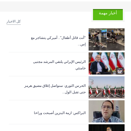
أخبار مهمة
كل الاخبار
“أنت قاتل أطفال”.. أميركي يتشاجر مع
إس...
الرئيس الإيراني يلتقي المرشد مجتبى
خامنئي
الحرس الثوري: سنواصل إغلاق مضيق هرمز
حتى تقبل الول...
البراكس: ازمة البنزين أصبحت وراءنا