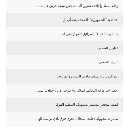
وفاة مسنّة وإجلاء عشرين ألف شخص نتيجة حريق غابات ه...
افتتاحية “الجمهورية”: الخلاف يتخطّى ال...
مانشيت “الأنباء”: إسرائيل تضع أراضي لب...
عناوين الصحف
أسرار الصحف
البراكس: بدء تسليم مادتي البنزين والمازوت
إحصاءات غرفة التحكم: قتيلان و6 جرحى في 6 حوادث سير...
قصف مدفعي مستمر يستهدف النبطية الفوقا
طائرات مجهولة دخلت المجال الجوي فوق نادي ترامب للغ...