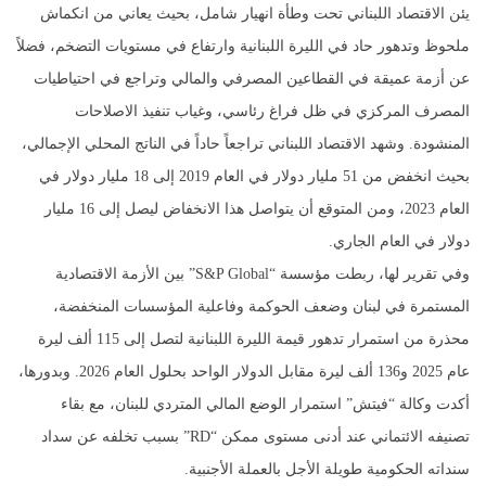
يئن الاقتصاد اللبناني تحت وطأة انهيار شامل، بحيث يعاني من انكماش
ملحوظ وتدهور حاد في الليرة اللبنانية وارتفاع في مستويات التضخم، فضلاً
عن أزمة عميقة في القطاعين المصرفي والمالي وتراجع في احتياطيات
المصرف المركزي في ظل فراغ رئاسي، وغياب تنفيذ الاصلاحات
المنشودة. وشهد الاقتصاد اللبناني تراجعاً حاداً في الناتج المحلي الإجمالي،
بحيث انخفض من 51 مليار دولار في العام 2019 إلى 18 مليار دولار في
العام 2023، ومن المتوقع أن يتواصل هذا الانخفاض ليصل إلى 16 مليار
دولار في العام الجاري.
وفي تقرير لها، ربطت مؤسسة “S&P Global” بين الأزمة الاقتصادية
المستمرة في لبنان وضعف الحوكمة وفاعلية المؤسسات المنخفضة،
محذرة من استمرار تدهور قيمة الليرة اللبنانية لتصل إلى 115 ألف ليرة
عام 2025 و136 ألف ليرة مقابل الدولار الواحد بحلول العام 2026. وبدورها،
أكدت وكالة “فيتش” استمرار الوضع المالي المتردي للبنان، مع بقاء
تصنيفه الائتماني عند أدنى مستوى ممكن “RD” بسبب تخلفه عن سداد
سنداته الحكومية طويلة الأجل بالعملة الأجنبية.