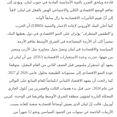
فادحة ويلحق الضرر بالبنية الأساسية المادية في جنوب لبنان، ويؤدي إلى
تفاقم الوضع الاقتصادي الكلي والاجتماعي الهش بالفعل في لبنان، لافتاً
إلى أنّ تقييم التأثيرات الاقتصادية ما زال سابقاً لأوانه.
كما أعلن البنك الأوروبي لإعادة الإعمار والتنمية (EBRD) أن الحرب
و”الطقس المتطرف” يؤثران على النمو الاقتصادي في دول يغطيها البنك،
مشيراً إلى أن الأزمة المتصاعدة في الشرق الأوسط تفاقم الأزمة
السياسية والاقتصادية في لبنان وتضرّ بدول مجاورة مثل الأردن ومصر.
من جهتها، حذرت وحدة الاستخبارات الاقتصادية (EIU)، من أن لبنان لن
يشهد أي استقرار ملموس قبل النصف الثاني من العام المقبل، متوقعةً
عودة النمو الاقتصادي إلى مستوياته الطبيعية بحلول عامي 2026 أو 2027.
كما رجّحت أن يشهد الاقتصاد اللبناني انكماشاً للعام السابع على التوالي
في عام 2024، حتى قبل بدء هجمات الثالث والعشرين من أيلول الجاري.
المحللة البارزة لشؤون منطقة الشرق الأوسط وإفريقيا في الوحدة، كيرين
أوزييل، قالت إنّ لبنان الذي يعيش أوضاعاً اقتصادية صعبة للغاية بسبب
الأزمات الناجمة عن سنوات من الجمود السياسي ونحو 12 شهراً من