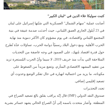
كتبت سوليكا علاء الدين في “لبنان الكبير”
أصابت عملية “سهام الشمال” العسكرية التي شنّتها إسرائيل على لبنان
في 23 أيلول الجاري العمق اللبناني، حيث أحدثت صدمة عنيفة في بنية
المجتمع اللبناني واقتصاده، في يوم مشؤوم كان الأكثر دموية منذ نهاية
الحرب الأهلية. ومع دخول البلاد رسميّاً دوامة الحرب، تساؤلات عدّة تُطرح
حول قدرة اقتصاد مُنهك، على الصمود في وجه عاصفة من التحديات
المتلاحقة التي بدأت منذ خريف 2019، لا سيما وأنّ الحرب المُستعرة تزيد
من تعقيد المشهد الاقتصادي المتأزم، وتضع مزيداً من الضغوط على
مكوناته، ما يزيد من احتمالية انهياره في حال تفجّر الوضع وحدوث أي
تصعيد إقليمي إضافي.
تجدد التحذيرات
صندوق النقد الدولي (IMF) قال إنّه يراقب بقلق بالغ تصعيد الصراع في
المنطقة. وأشار متحدث باسمه إلى أنّ الصراع الحالي يشهد خسائر بشرية