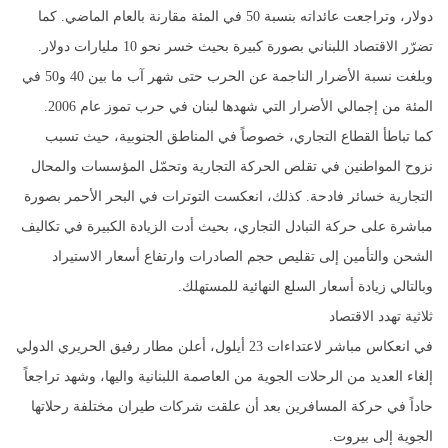
دولار، وتراجعت عائداته بنسبة 50 في المئة مقارنة بالعام الماضي. كما
تضرّر الاقتصاد اللبناني بصورة كبيرة بحيث خسر نحو 10 مليارات دولار.
وبلغت نسبة الأضرار الناجمة عن الحرب حتى شهر آب ما بين 40 و50 في
المئة من إجمالي الأضرار التي شهدها لبنان في حرب تموز عام 2006.
كما تباطأ القطاع التجاري، خصوصاً في المناطق الجنوبية، حيث تسبب
نزوح المواطنين في تقلص الحركة التجارية وتحمّل المؤسسات والمحال
التجارية خسائر فادحة. كذلك، انعكست التوترات في البحر الأحمر بصورة
مباشرة على حركة التبادل التجاري، بحيث أدت الزيادة الكبيرة في تكاليف
الشحن والتأمين إلى تقليص حجم الصادرات وارتفاع أسعار الاستيراد
وبالتالي زيادة أسعار السلع النهائية للمستهلك.
ثلاثية تهدد الاقتصاد
في انعكاس مباشر لاعتداءات 23 أيلول، أعلن مطار رفيق الحريري الدولي
إلغاء العديد من الرحلات الجوية من العاصمة اللبنانية واليها، وشهد تراجعاً
حاداً في حركة المسافرين بعد أن علقت شركات طيران مختلفة رحلاتها
الجوية إلى بيروت.