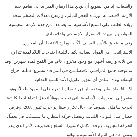
والصعاب، إذ من المتوقع أن يؤدي هذا الإنفاق المتزايد إلى تفاقم حدة
الأزمة الاقتصادية، وزيادة العجز المالي، وارتفاع معدلات التضخم نتيجة
زيادة الطلب على السلع الأساسية، ما يضاعف من حدة الأزمة المعيشية
للمواطنين، ويهدد الاستقرار الاجتماعي والاقتصادي.
وفي ما يتعلق بالأمن الغذائي، أكّدت وزارة الاقتصاد أن المخزون
الاستراتيجي من المواد الغذائية يكفي لتلبية احتياجات البلاد لمدة تتراوح
بين ثلاثة وأربعة أشهر، مع وجود مخزون كافٍ من القمح لمدة شهرين. وقد
تم توجيه جميع المراقبين الاقتصاديين في المرافئ بتسريع عملية إخراج
البضائع بهدف تفادي أي تخزين طويل الأمد للسلع الغذائية.
لكن اقتصاد لبنان بوضعه الراهن لا يملك القدرة على الصمود طويلاً، وهو
يفتقر إلى المقومات الأساسية التي تجعله مؤهلاً لتحمّل التداعيات الكارثية
لحرب شاملة، خصوصاً في حال تكرار سيناريو حرب تموز 2006، وفرض
حصار على الموانئ اللبنانية وتعطل حركة المطار، ما سيتسبّب في تعطّل
الحركة التجارية، وتوقف كامل لاستيراد السلع وتصديرها، الأمر الذي ينذر
بنقص حاد في المواد الأساسية والوقود.