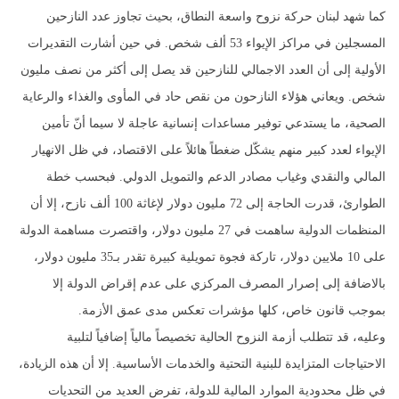
كما شهد لبنان حركة نزوح واسعة النطاق، بحيث تجاوز عدد النازحين
المسجلين في مراكز الإيواء 53 ألف شخص. في حين أشارت التقديرات
الأولية إلى أن العدد الاجمالي للنازحين قد يصل إلى أكثر من نصف مليون
شخص. ويعاني هؤلاء النازحون من نقص حاد في المأوى والغذاء والرعاية
الصحية، ما يستدعي توفير مساعدات إنسانية عاجلة لا سيما أنّ تأمين
الإيواء لعدد كبير منهم يشكّل ضغطاً هائلاً على الاقتصاد، في ظل الانهيار
المالي والنقدي وغياب مصادر الدعم والتمويل الدولي. فبحسب خطة
الطوارئ، قدرت الحاجة إلى 72 مليون دولار لإغاثة 100 ألف نازح، إلا أن
المنظمات الدولية ساهمت في 27 مليون دولار، واقتصرت مساهمة الدولة
على 10 ملايين دولار، تاركة فجوة تمويلية كبيرة تقدر بـ35 مليون دولار،
بالاضافة إلى إصرار المصرف المركزي على عدم إقراض الدولة إلا
بموجب قانون خاص، كلها مؤشرات تعكس مدى عمق الأزمة.
وعليه، قد تتطلب أزمة النزوح الحالية تخصيصاً مالياً إضافياً لتلبية
الاحتياجات المتزايدة للبنية التحتية والخدمات الأساسية. إلا أن هذه الزيادة،
في ظل محدودية الموارد المالية للدولة، تفرض العديد من التحديات