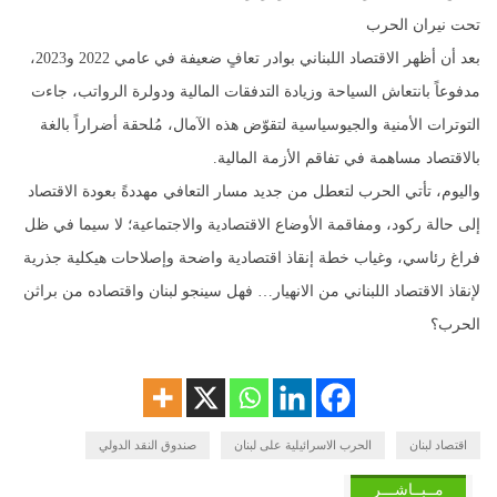
تحت نيران الحرب
بعد أن أظهر الاقتصاد اللبناني بوادر تعافٍ ضعيفة في عامي 2022 و2023،
مدفوعاً بانتعاش السياحة وزيادة التدفقات المالية ودولرة الرواتب، جاءت
التوترات الأمنية والجيوسياسية لتقوّض هذه الآمال، مُلحقة أضراراً بالغة
بالاقتصاد مساهمة في تفاقم الأزمة المالية.
واليوم، تأتي الحرب لتعطل من جديد مسار التعافي مهددةً بعودة الاقتصاد
إلى حالة ركود، ومفاقمة الأوضاع الاقتصادية والاجتماعية؛ لا سيما في ظل
فراغ رئاسي، وغياب خطة إنقاذ اقتصادية واضحة وإصلاحات هيكلية جذرية
لإنقاذ الاقتصاد اللبناني من الانهيار… فهل سينجو لبنان واقتصاده من براثن
الحرب؟
اقتصاد لبنان
الحرب الاسرائيلية على لبنان
صندوق النقد الدولي
مــبــاشـــر