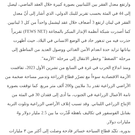
وارتفع معدل الفقر بين اللبنانيين بصورة كبيرة خلال العقد الماضي، ليصل
إلى 44 في المئة بحسب تقرير للبنك الدولي، الذي أشار إلى أنّ معدل
الفقر في لبنان ارتفع 3 أضعاف خلال عقد ليشمل واحداً من كل 3 لبنانيين.
كما أصدرت شبكة أنظمة الإنذار المبكر بالمجاعة (FEWS NET) تقريراً
حذرت فيه من تدهور حاد في الوضع الانساني في البلاد، حيث أظهرت
بياناتها تزايد حدة انعدام الأمن الغذائي ووصول العديد من المناطق إلى
مرحلة “الضغط” وخطر الانتقال إلى مرحلة “الأزمة”.
ومنذ اندلاع الحرب في غزة في السابع من تشرين الأول 2023، تفاقمت
الأزمة الاقتصادية سوءاً مع تضرّر قطاع الزراعة وتدمير مساحة ضخمة من
الأراضي الزراعية تقدر بـ3 ملايين و200 ألف متر مربع. كما توقفت بصورة
تامة الأعمال الزراعية في الجنوب، ما أدى إلى فقدان 30 في المئة من
الإنتاج الزراعي اللبناني. وقد تسبب إتلاف الأراضي الزراعية وتلوث التربة
بقنابل الفوسفور في تكاليف باهظة قّدّرت ما بين 2.5 مليار دولار و4
مليارات دولار.
بدوره، تكبّد قطاع السياحة خسائر فادحة وصلت إلى أكثر من ٣ مليارات