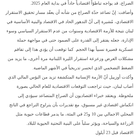
الصراع، قد يواجه تباطؤاً اقتصادياً حاداً في بداية العام 2025.
وأضافت: إنّ تصاعد حدّة الصراع من شأنه أن يعقّد مسار تحقيق الاستقرار
الاقتصادي، مُشيرة إلى أنّ التدهور الحاد في الاقتصاد والبنية الأساسية في
لبنان نتيجة للأزمة الاقتصادية وسنوات من عدم الاستقرار السياسي وسوء
الإدارة، جعله يفتقر إلى القدرة على الصمود حتى في مواجهة حملة
عسكرية قصيرة نسبياً بهذا الحجم. كما توقعت أن يؤدي هذا إلى تفاقم
مشكلات العرض وزعزعة استقرار الليرة اللبنانية مرة أخرى، ما يزيد من
الضغط التضخمي الذي انحسر تدريجياً في الأشهر الماضية.
وأكدت أوزييل أنّ الأزمة الإنسانية المتكشفة تزيد من البؤس المالي الذي
أصاب لبنان، حيث تراجعت التوقعات الاقتصادية للعام الحالي بصورة
ملحوظة. ويعتقد خبراء اقتصاديون أن الصراع المتصاعد سيؤدي إلى
انكماش اقتصادي غير مسبوق، مع تقديرات بأن يتراوح التراجع في الناتج
المحلي الاجمالي بين 10 و25 في المئة، ما يدمر قطاعات حيوية مثل
الزراعة والسياحة، ويؤثر سلباً على البنية التحتية الحيوية للبلاد.
الاقتصاد قبل 23 أيلول