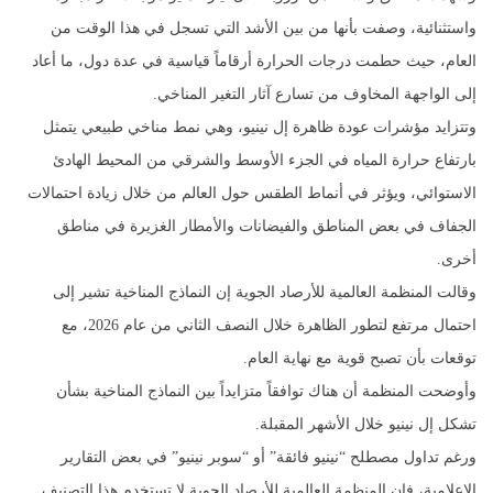
واستثنائية، وصفت بأنها من بين الأشد التي تسجل في هذا الوقت من
العام، حيث حطمت درجات الحرارة أرقاماً قياسية في عدة دول، ما أعاد
إلى الواجهة المخاوف من تسارع آثار التغير المناخي.
وتتزايد مؤشرات عودة ظاهرة إل نينيو، وهي نمط مناخي طبيعي يتمثل
بارتفاع حرارة المياه في الجزء الأوسط والشرقي من المحيط الهادئ
الاستوائي، ويؤثر في أنماط الطقس حول العالم من خلال زيادة احتمالات
الجفاف في بعض المناطق والفيضانات والأمطار الغزيرة في مناطق
أخرى.
وقالت المنظمة العالمية للأرصاد الجوية إن النماذج المناخية تشير إلى
احتمال مرتفع لتطور الظاهرة خلال النصف الثاني من عام 2026، مع
توقعات بأن تصبح قوية مع نهاية العام.
وأوضحت المنظمة أن هناك توافقاً متزايداً بين النماذج المناخية بشأن
تشكل إل نينيو خلال الأشهر المقبلة.
ورغم تداول مصطلح “نينيو فائقة” أو “سوبر نينيو” في بعض التقارير
الإعلامية، فإن المنظمة العالمية للأرصاد الجوية لا تستخدم هذا التصنيف