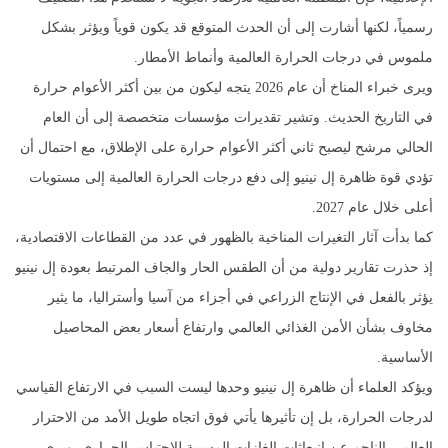
رسمياً، لكنها أشارت إلى أن الحدث المتوقع قد يكون قوياً ويؤثر بشكل
ملموس في درجات الحرارة العالمية وأنماط الأمطار.
ويرى خبراء المناخ أن عام 2026 يتجه ليكون من بين أكثر الأعوام حرارة
في التاريخ الحديث. وتشير تقديرات مؤسسات متخصصة إلى أن العام
الحالي مرشح ليصبح ثاني أكثر الأعوام حرارة على الإطلاق، مع احتمال أن
تؤدي قوة ظاهرة إل نينيو إلى دفع درجات الحرارة العالمية إلى مستويات
أعلى خلال عام 2027.
كما بدأت آثار التغيرات المناخية بالظهور في عدد من القطاعات الاقتصادية،
إذ حذرت تقارير دولية من أن الطقس الحار والجاف المرتبط بعودة إل نينيو
يؤثر بالفعل في الإنتاج الزراعي في أجزاء من آسيا وأستراليا، ما يثير
مخاوف بشأن الأمن الغذائي العالمي وارتفاع أسعار بعض المحاصيل
الأساسية.
ويؤكد العلماء أن ظاهرة إل نينيو وحدها ليست السبب في الارتفاع القياسي
لدرجات الحرارة، بل إن تأثيرها يأتي فوق اتجاه طويل الأمد من الاحترار
العالمي الناجم عن انبعاثات الغازات المسببة للاحتباس الحراري. ويرى