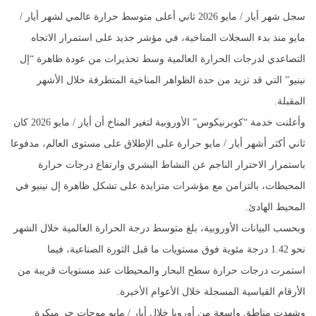
سجل شهر أيار / مايو 2026 ثاني أعلى متوسط حرارة عالمي لشهر أيار /
مايو منذ بدء السجلات المناخية، في مؤشر جديد على استمرار الاتجاه
التصاعدي لدرجات الحرارة العالمية وسط تحذيرات من عودة ظاهرة “إل
نينيو” التي قد تزيد من حدة الظواهر المناخية المتطرفة خلال الأشهر
المقبلة.
وأعلنت خدمة “كوبرنيكوس” الأوروبية لتغير المناخ أن أيار / مايو 2026 كان
ثاني أكثر أشهر أيار / مايو حرارة على الإطلاق على مستوى العالم، مدفوعا
باستمرار الاحترار الناجم عن النشاط البشري وارتفاع درجات حرارة
المحيطات، بالتزامن مع مؤشرات متزايدة على تشكل ظاهرة إل نينيو في
المحيط الهادئ.
وبحسب البيانات الأوروبية، بلغ متوسط درجة الحرارة العالمية خلال الشهر
نحو 1.42 درجة مئوية فوق مستويات ما قبل الثورة الصناعية، فيما
استمرت درجات حرارة سطح البحار والمحيطات عند مستويات قريبة من
الأرقام القياسية المسجلة خلال الأعوام الأخيرة.
وشهدت مناطق واسعة من أوروبا خلال أيار / مايو موجات حر مبكرة