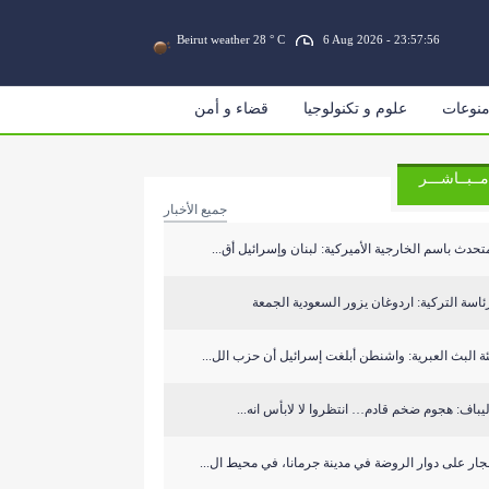
Beirut weather 28 ° C
6 Aug 2026 - 23:57:56
نوعات
علوم و تكنولوجيا
قضاء و أمن
مــبــاشـــر
جميع الأخبار
تحدث باسم الخارجية الأميركية: لبنان وإسرائيل أق...
ئاسة التركية: اردوغان يزور السعودية الجمعة
ة البث العبرية: واشنطن أبلغت إسرائيل أن حزب الل...
يباف: هجوم ضخم قادم… انتظروا لا لابأس انه...
جار على دوار الروضة في مدينة جرمانا، في محيط ال...