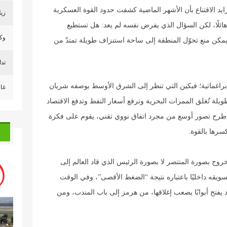
ايد الاقتناع بأن الأشهر الماضية كشفت حدود القوة العسكرية
زيل
ا هائلًا، لكن السؤال الذي يفرض نفسه لم يعد: هل تستطيع
وكا
كن منع تحوّل المنطقة إلى ساحة استنزاف طويلة تمتدّ من
تد
ر براغماتية؛ فبكين التي تنظر إلى الشرق الأوسط بوصفه شريان
غا
لة تُغلق الممرات البحرية وترفع أسعار النفط وتدفع الاقتصاد
ن طرح تصور أوسع من مجرد اتفاق نووي تقني، يقوم على فكرة
كسرها بالقوة.
خروج بصورة المنتصر لا بصورة الرئيس الذي قاد العالم إلى
سويقه داخليًا باعتباره نتيجة “الضغط الأقصى”، وفي الوقت
فتح أبوابًا يصعب إغلاقها، من هرمز إلى باب المندب، ومن