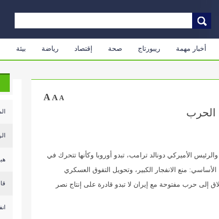
أخبار مهمة
ريبورتاج
صحة
إقتصاد
رياضة
بيئة
م
A
A
A
 الحرب
الم
الر
والرئيس الأميركي دونالد ترامب، تبدو أوروبا وكأنها تتحرك في
هيئ
لأساسي: منع الانفجار الكبير، وتحويل التفوق العسكري
قال
لاق إلى حرب مفتوحة مع إيران لا تبدو قادرة على إنتاج نصر
انف