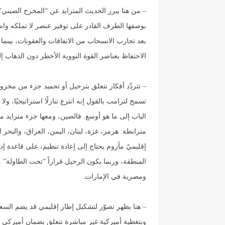
– من هنا يبرز الحديث المتزايد عن “المخرج الصيني
بوصفها الطرف القادر على توفير عنصر لا تملكه واشنطن
بعد تجارب الانسحاب من الاتفاقات والعقوبات، بينما 
الاحتفاظ بعناصر القوة النووية الأخطر دون الذهاب 
– تتردّد أفكار تتعلق بترحيل أو تجميد جزء من مخز
تسمح لترامب بالقول إنه انتزع تنازلًا استراتيجيًا،
الباب إلى ما هو أوسع. فالصين، ومعها جزء متزايد من
مترابطة: هرمز، غزة، لبنان، اليمن، العراق، والبح
إقليميّ مأزوم يحتاج إلى إعادة تنظيم، على قاعدة إ
المنطقة، وربما يكون الرحيل قراراً “تحت الطاولة”
ومصرية في الإمارات.
– هنا يظهر تصوّر لتشكيل إطار إقليمي قد يضم السعو
وبتغطية أميركية غير مباشرة تتعلق بضمان أميركي ل