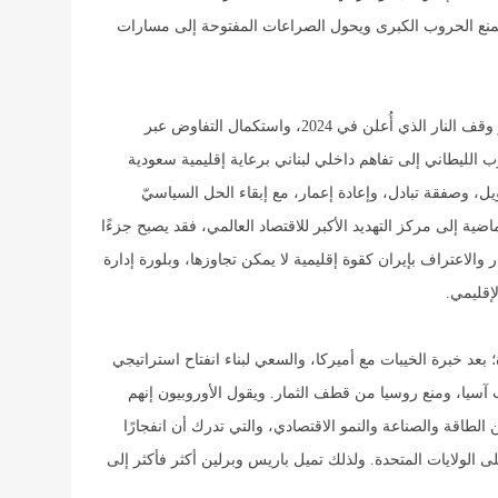
يمنع الحروب الكبرى ويحول الصراعات المفتوحة إلى مسارات
– في لبنان مثلًا، قد يعني ذلك العودة إلى تثبيت قرار وقف النار الذي أُعلن في 2024، واستكمال التفاوض عبر
 الليطاني إلى تفاهم داخلي لبناني برعاية إقليمية سعودية
، وصفقة تبادل، وإعادة إعمار، مع إبقاء الحل السياسيّ
ماضية إلى مركز التهديد الأكبر للاقتصاد العالمي، فقد يصبح جزءًا
الاعتراف بإيران كقوة إقليمية لا يمكن تجاوزها، وبلورة إدارة
إقليمي.
؛ بعد خبرة الخيبات مع أميركا، والسعي لبناء انفتاح استراتيجي
سيا، ومنع روسيا من قطف الثمار. ويقول الأوروبيون إنهم
الطاقة والصناعة والنمو الاقتصادي، والتي تدرك أن انفجارًا
على الولايات المتحدة. ولذلك تميل باريس وبرلين أكثر فأكثر إلى