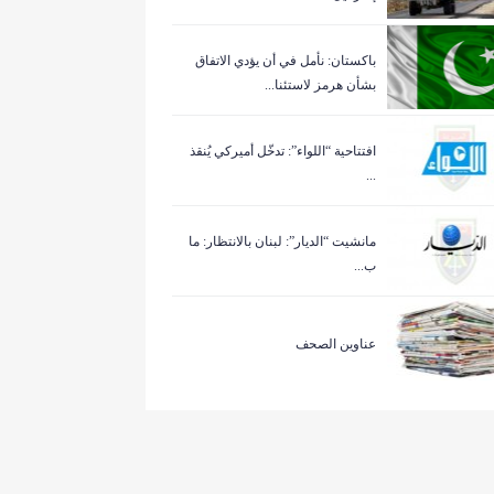
باكستان: نأمل في أن يؤدي الاتفاق
بشأن هرمز لاستئنا...
افتتاحية “اللواء”: تدخّل أميركي يُنقذ
...
مانشيت “الديار”: لبنان بالانتظار: ما
ب...
عناوين الصحف