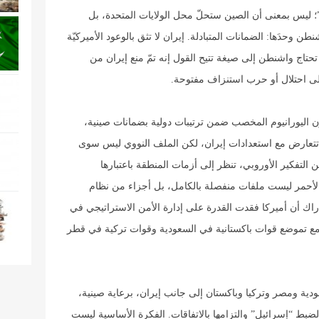
”؛ ليس بمعنى أن الصين ستحلّ محل الولايات المتحدة، بل
 وحدَها: الضمانات المتبادلة. إيران لا تثق بالوعود الأميركيّة
تحتاج واشنطن إلى صيغة تتيح القول إنه تمّ منع إيران من
إلى احتلال أو حرب استنزاف مفتوحة.
ون اليورانيوم المخصب ضمن ترتيبات دولية بضمانات صينية،
 ولا تتعارض مع استعدادات إيران، لكن الملف النووي ليس سوى
 التفكير الأوروبي، تنظر إلى أزمات المنطقة باعتبارها
ر الأحمر ليست ملفات منفصلة بالكامل، بل أجزاء من نظام
دراك أن أميركا فقدت القدرة على إدارة الأمن الاستراتيجي في
 مع تموضع قوات باكستانية في السعودية وقوات تركية في قطر
دية ومصر وتركيا وباكستان إلى جانب إيران، برعاية صينية،
ضبط “إسرائيل” والتزامها بالاتفاقات. الفكرة الأساسية ليست