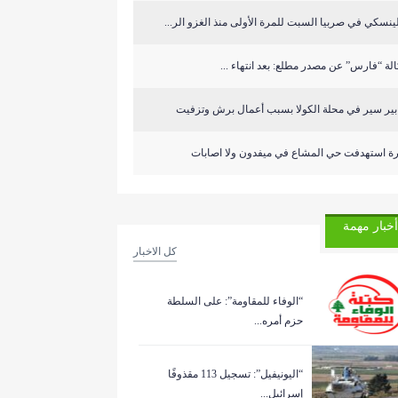
ينسكي في صربيا السبت للمرة الأولى منذ الغزو الر...
لة “فارس” عن مصدر مطلع: بعد انتهاء ...
ابير سير في محلة الكولا بسبب أعمال برش وتزفيت
رة استهدفت حي المشاع في ميفدون ولا اصابات
أخبار مهمة
كل الاخبار
“الوفاء للمقاومة”: على السلطة
حزم أمره...
“اليونيفيل”: تسجيل 113 مقذوفًا
إسرائيل...