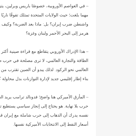
– في العواصم الأوروبية، خصوصًا باريس وبرلين، يتز
مهما بلغت؛ حيث الولايات المتحدة تمتلك تفوقًا ناريً
واشنطن ضرب إيران؟ بل: ماذا بعد الضربة؟ وكيف يم
هرمز إلى البحر الأحمر ولبنان وغزة؟
– هذا الإدراك الأوروبي يتقاطع مع قراءة صينية أكث
الطاقة والتجارة العالمي، لا ترى مصلحة في حرب طوي
العالمي نحو الركود. لذلك يبدو أن الصين تقترب م
بناء إطار إقليمي جديد لإدارة التوازنات بدل محاولة 
– المأزق الأميركي هنا واضح؛ فدونالد ترامب يريد ال
حرب بلا نهاية. هو يحتاج إلى إنجاز سياسي يستطيع ت
نفسه يدرك أن الذهاب إلى حرب شاملة مع إيران قد ي
أسعار النفط إلى الانتخابات الأميركية نفسها.