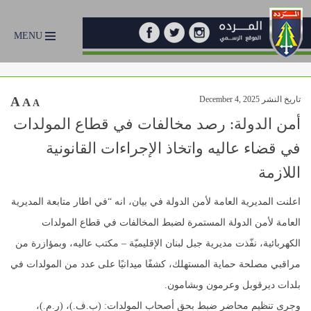
MENU
تاريخ النشر December 4, 2025
A
A
A
أمن الدولة: رصد مخالفات في قطاع المولدات
في قضاء عاليه واتخاذ الإجراءات القانونية
اللازمة
اعلنت المديرية العامة لأمن الدولة في بيان، انه “في اطار متابعة المديرية
العامة لأمن الدولة المستمرة لضبط المخالفات في قطاع المولدات
الكهربائية، نفّذت مديرية جبل لبنان الإقليميّة – مكتب عاليه، وبمؤازرة من
مراقبي مصلحة حماية المستهلك، كشفًا ميدانيًا على عدد من المولدات في
بلدات ديرقوبل وعرمون وبشامون.
وجرى تنظيم محاضر ضبط بحق أصحاب المولدات: (ب.ف.)، (ر.م.)،