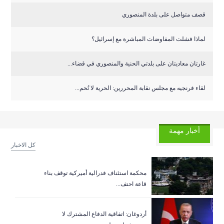
قصف متواصل على بلدة المنصوري
لماذا فشلت المفاوضات المباشرة مع إسرائيل؟
غارتان معاديتان على بلدتي الحنية والمنصوري في قضاء...
لقاء فرنجيه مع مجلس نقابة المحررين: الحرية لا تُحم...
أخبار مهمة
كل الاخبار
‏محكمة استئناف فدرالية أميركية توقف بناء
قاعة احتف...
أردوغان: اتفاقية الدفاع المشترك لا