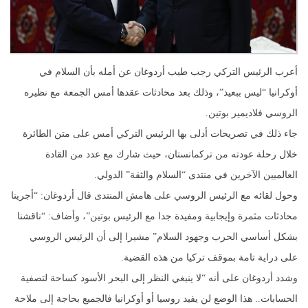
أعرب الرئيس التركي رجب طيب أردوغان عن أمله بأن السلام في
أوكرانيا “ليس ببعيد”، وذلك بعد محادثات عقدها أمس الجمعة مع نظيره
الروسي فلاديمير بوتين.
جاء ذلك في تصريحات أدلى بها الرئيس التركي أمس على متن الطائرة
خلال رحلة عودته من تركمانستان، حيث شارك مع عدد من القادة
العالميين الآخرين في منتدى “السلام والثقة” الدولي.
وحول لقائه مع الرئيس الروسي على هامش المنتدى قال أردوغان: “أجرينا
محادثات مثمرة وإيجابية ومفيدة جدا مع الرئيس بوتين”، وأضاف: “ناقشنا
بشكل أساسي الحرب وجهود السلام” مشيرا إلى أن الرئيس الروسي
على دراية تامة بموقف تركيا من هذه القضية.
وشدد أردوغان على أنه “لا ينبغي النظر إلى البحر الأسود كساحة لتصفية
الحسابات.. هذا الوضع لن يفيد روسيا أو أوكرانيا فالجميع بحاجة إلى ملاحة