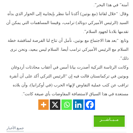
آمنة” في هذا البحر”.
وقال: “خلال لقائنا (مع بوتين) أكدنا أننا ننظر بإيجابية إلى الحوار الذي بدأه
السيد (الرئيس الأميركي دونالد) ترامب، وقيمنا المساهمات التي يمكن أن
تقدمها بلادنا لجهود السلام”.
وتابع: “بعد هذا الاجتماع مع بوتين، نأمل أن تتاح لنا الفرصة لمناقشة خطة
السلام مع الرئيس الأميركي ترامب أيضا. السلام ليس ببعيد، ونحن نرى
ذلك”.
وكانت الرئاسة التركية أصدرت بيانا أمس في أعقاب محادثات أردوغان
وبوتين في تركمانستان قالت فيه إن “الرئيس التركي أكد على أن أنقرة
تراقب عن كثب عملية التفاوض لإنهاء الحرب (في أوكرانيا)، وأن بلاده
مستعدة في هذا السياق لاستضافة المفاوضات بأي صيغة كانت”.
مــبــاشـــر
جميع الأخبار